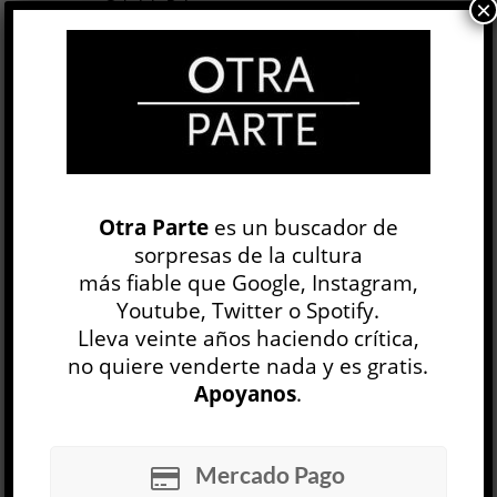
Gabriela Bejerman
×
LITERATURA ARGENTINA
Anahí Mallol
6 AGO
Las escrituras del yo han ido en los últimos años
hasta el borde: bordes del psiquismo, bordes de
los cuerpos, ahí donde la palabra pudor suena
como...
Otra Parte
es un buscador de
sorpresas de la cultura
LEER MÁS
más fiable que Google, Instagram,
Youtube, Twitter o Spotify.
Una conversación prolongada al infinito
Lleva veinte años haciendo crítica,
Jaquelina Miranda
no quiere venderte nada y es gratis.
LITERATURA ARGENTINA
Apoyanos
.
Julieta Yelin
30 JUL
Una nena salva a su hermano menor con la
Mercado Pago
imaginación; otra extraña dolorosamente a su