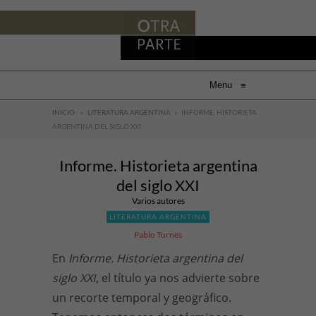
Menu
≡
INICIO
»
LITERATURA ARGENTINA
»
INFORME. HISTORIETA
ARGENTINA DEL SIGLO XXI
Informe. Historieta argentina
del siglo XXI
Varios autores
LITERATURA ARGENTINA
Pablo Turnes
En
Informe. Historieta argentina del
siglo XXI
, el título ya nos advierte sobre
un recorte temporal y geográfico.