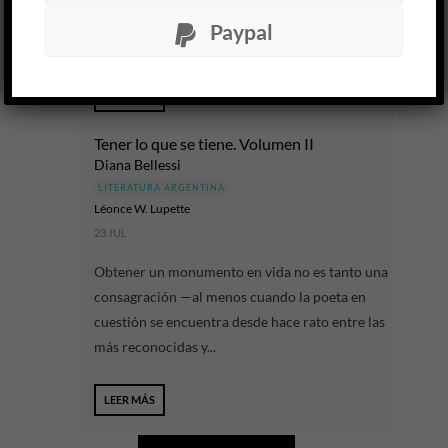
hermano mayor, que está de viaje; una
Paypal
estudiante secundaria oculta su embarazo...
LEER MÁS
Tener lo que se tiene. Volumen II
Diana Bellessi
LITERATURA ARGENTINA
Léonce W. Lupette
23 JUL
Obtener un monumento en vida no es tanto una
consagración —al menos cuando la poeta en
cuestión se encuentra desde hace rato entre las
más reconocidas y...
LEER MÁS