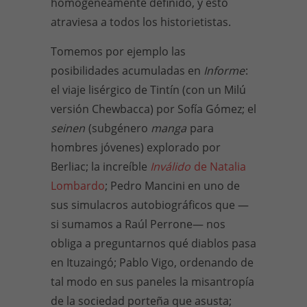
homogéneamente definido, y esto
atraviesa a todos los historietistas.
Tomemos por ejemplo las
posibilidades acumuladas en
Informe
:
el viaje lisérgico de Tintín (con un Milú
versión Chewbacca) por Sofía Gómez; el
seinen
(subgénero
manga
para
hombres jóvenes) explorado por
Berliac; la increíble
Inválido
de Natalia
Lombardo
; Pedro Mancini en uno de
sus simulacros autobiográficos que —
si sumamos a Raúl Perrone— nos
obliga a preguntarnos qué diablos pasa
en Ituzaingó; Pablo Vigo, ordenando de
tal modo en sus paneles la misantropía
de la sociedad porteña que asusta;