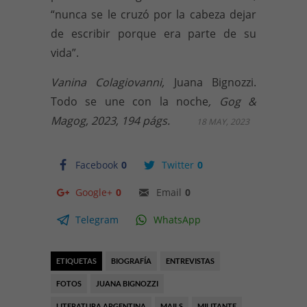
“nunca se le cruzó por la cabeza dejar
de escribir porque era parte de su
vida”.
Vanina Colagiovanni,
Juana Bignozzi.
Todo se une con la noche
, Gog &
Magog, 2023, 194 págs.
18 MAY, 2023
Facebook
0
Twitter
0
Google+
0
Email
0
Telegram
WhatsApp
ETIQUETAS
BIOGRAFÍA
ENTREVISTAS
FOTOS
JUANA BIGNOZZI
LITERATURA ARGENTINA
MAILS
MILITANTE