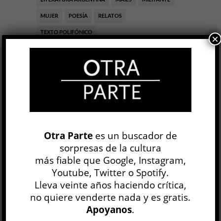
MUJER
POESÍA
RELATOS
TEXTO POLIFÓNICO
×
Diario de familia
Gabriela Bejerman
LITERATURA ARGENTINA
Anahí Mallol
6 AGO
Las escrituras del yo han ido en los últimos años
Otra Parte
es un buscador de
hasta el borde: bordes del psiquismo, bordes de
sorpresas de la cultura
los cuerpos, ahí donde la palabra pudor suena
más fiable que Google, Instagram,
como...
Youtube, Twitter o Spotify.
Lleva veinte años haciendo crítica,
LEER MÁS
no quiere venderte nada y es gratis.
Apoyanos
.
Una conversación prolongada al infinito