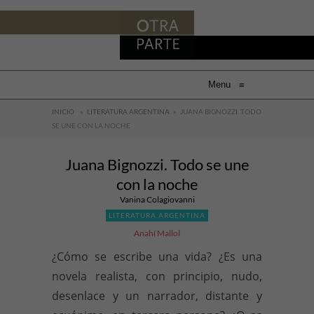
Menu
≡
INICIO
»
LITERATURA ARGENTINA
»
JUANA BIGNOZZI. TODO
SE UNE CON LA NOCHE
Juana Bignozzi. Todo se une
con la noche
Vanina Colagiovanni
LITERATURA ARGENTINA
Anahí Mallol
¿Cómo se escribe una vida? ¿Es una
novela realista, con principio, nudo,
desenlace y un narrador, distante y