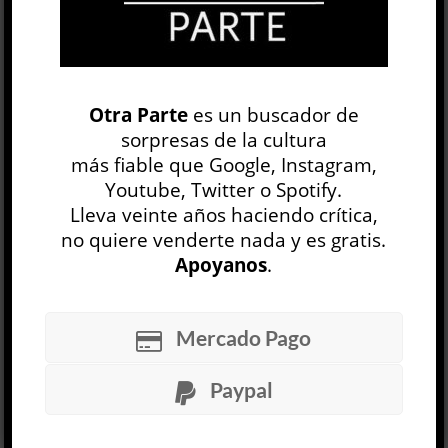
Telegram
WhatsApp
ETIQUETAS
CAOS
EXPERIMENTOS
Otra Parte
es un buscador de
JUEGOS ESPELUZNANTES
LITERATURA
sorpresas de la cultura
más fiable que Google, Instagram,
LITERATURA ARGENTINA
MITOLOGÍA
Youtube, Twitter o Spotify.
NOVELA
Lleva veinte años haciendo crítica,
no quiere venderte nada y es gratis.
Una conversación prolongada al infinito
Apoyanos
.
Jaquelina Miranda
LITERATURA ARGENTINA
Julieta Yelin
Mercado Pago
30 JUL
Una nena salva a su hermano menor con la
Paypal
imaginación; otra extraña dolorosamente a su
hermano mayor, que está de viaje; una