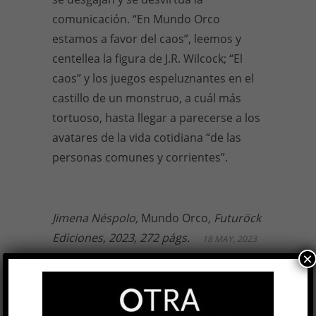
comunicación. “En Mundo Orco
estamos a favor del caos”, leemos y
centellea la figura de J.R. Wilcock; “El
caos” y los juegos espeluznantes en el
castillo de un monstruo, a cuál más
tortuoso, hasta llegar a parecerse a los
avatares de la vida cotidiana “de las
personas comunes y corrientes”.
Jimena Néspolo,
Mundo Orco
, Futuröck
Ediciones, 2023, 272 págs.
18 MAY, 2023
×
Facebook
0
Twitter
0
Google+
0
Email
0