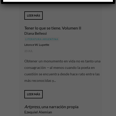
estudiante secundaria oculta su embarazo...
LEER MÁS
Tener lo que se tiene. Volumen II
Diana Bellessi
LITERATURA ARGENTINA
Léonce W. Lupette
23 JUL
Obtener un monumento en vida no es tanto una
consagración —al menos cuando la poeta en
cuestión se encuentra desde hace rato entre las
más reconocidas y...
LEER MÁS
Artpress
, una narración propia
Ezequiel Alemian