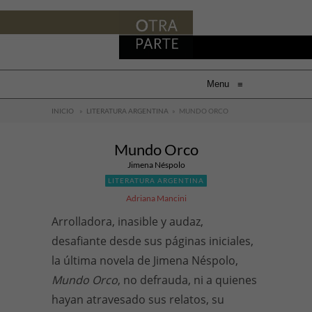
Menu
≡
INICIO
»
LITERATURA ARGENTINA
»
MUNDO ORCO
Mundo Orco
Jimena Néspolo
LITERATURA ARGENTINA
Adriana Mancini
Arrolladora, inasible y audaz,
desafiante desde sus páginas iniciales,
la última novela de Jimena Néspolo,
Mundo Orco
, no defrauda, ni a quienes
hayan atravesado sus relatos, su