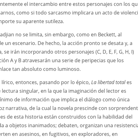
emente el intercambio entre estos personajes con los qu
arnos, como si todo sarcasmo implicara un acto de violenc
importe su aparente sutileza.
adjian no se limita, sin embargo, como en Beckett, al
e un escenario. De hecho, la acción pronto se desata y, a
se irán incorporando otros personajes (C, D, E, F, G, H, I)
ción A y B atravesarán una serie de peripecias que los
enlace tan absoluto como luminoso.
lo lírico, entonces, pasando por lo épico,
La libertad total
es
lectura singular, en la que la imaginación del lector es
ínimo de información que implica el diálogo como única
voz narrativa, de la cual la novela prescinde con sorprenden
es de esta historia están construidos con la habilidad del
vida a objetos inanimados; debaten, organizan una resistenci
erten en asesinos, en fugitivos, en exploradores, en