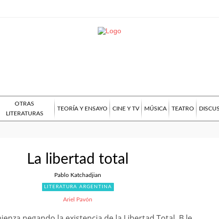
OTRAS
TEORÍA Y ENSAYO
CINE Y TV
MÚSICA
TEATRO
DISCU
LITERATURAS
La libertad total
Pablo Katchadjian
LITERATURA ARGENTINA
Ariel Pavón
enza negando la existencia de la Libertad Total. B le