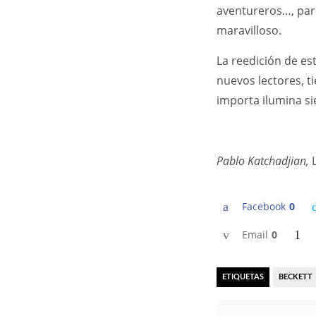
aventureros…, par
maravilloso.
La reedición de es
nuevos lectores, t
importa ilumina s
Pablo Katchadjian,
Facebook
0
Email
0
ETIQUETAS
BECKETT