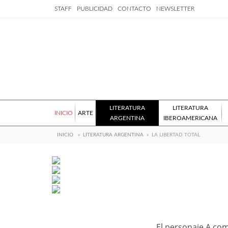
STAFF
PUBLICIDAD
CONTACTO
NEWSLETTER
LITERATURA
LITERATURA
INICIO
ARTE
ARGENTINA
IBEROAMERICANA
INICIO
»
LITERATURA ARGENTINA
»
LA LIBERTAD TOTAL
El personaje A comi