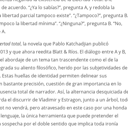
de acuerdo. “¿Ya lo sabías?”, pregunta A, y redobla la
a libertad parcial tampoco existe”. “¿Tampoco?”, pregunta B
mpoco la libertad mínima”. “¿Ninguna?”, pregunta B. “No,
e A.
bertad total
, la novela que Pablo Katchadjian publicó
13 y que ahora reedita Blatt & Ríos. El diálogo entre A y B,
el abordaje de un tema tan trascendente como el de la
grada su aliento filosófico, herido por las subjetividades de
Estas huellas de identidad permiten delinear sus
 bastante precisión, cuestión de gran importancia en lo
usencia total de narrador. Así, la alternancia desquiciada d
da el discurrir de Vladimir y Estragon, junto a un árbol, to
ot no vendrá, pero atravesado en este caso por una honda
 lenguaje, la única herramienta que puede pretender el
la sospecha por el doble sentido que implica toda ironía