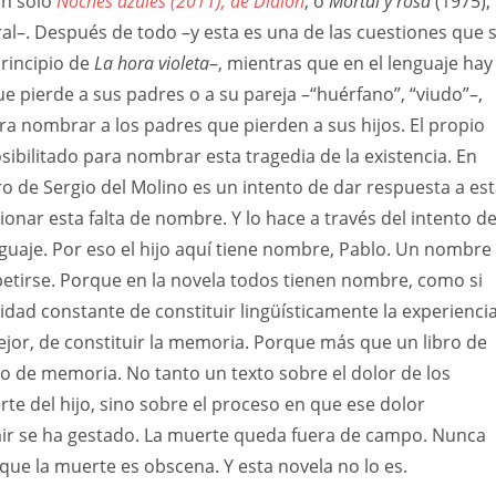
an sólo
Noches azules (2011), de Didion
, o
Mortal y rosa
(1975),
l–. Después de todo –y esta es una de las cuestiones que 
rincipio de
La hora violeta
–, mientras que en el lenguaje hay
ue pierde a sus padres o a su pareja –“huérfano”, “viudo”–,
a nombrar a los padres que pierden a sus hijos. El propio
sibilitado para nombrar esta tragedia de la existencia. En
bro de Sergio del Molino es un intento de dar respuesta a es
ionar esta falta de nombre. Y lo hace a través del intento d
enguaje. Por eso el hijo aquí tiene nombre, Pablo. Un nombre
etirse. Porque en la novela todos tienen nombre, como si
dad constante de constituir lingüísticamente la experienci
ejor, de constituir la memoria. Porque más que un libro de
ro de memoria. No tanto un texto sobre el dolor de los
rte del hijo, sino sobre el proceso en que ese dolor
ir se ha gestado. La muerte queda fuera de campo. Nunca
rque la muerte es obscena. Y esta novela no lo es.