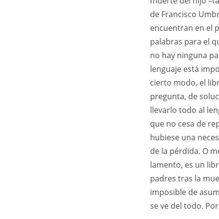
muerte del hijo –t
de Francisco Umbra
encuentran en el p
palabras para el q
no hay ninguna par
lenguaje está impo
cierto modo, el li
pregunta, de soluc
llevarlo todo al l
que no cesa de rep
hubiese una necesi
de la pérdida. O m
lamento, es un lib
padres tras la mue
imposible de asum
se ve del todo. Po