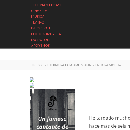
TEORÍA Y ENSAYO
CINE Y TV
MÚSICA
TEATRO
DISCUSIÓN
EDICIÓN IMPRESA
DURACIÓN
APÓYENOS
INICIO
»
LITERATURA IBEROAMERICANA
»
LA HORA VIOLETA
He tardado mucho 
hace más de seis m