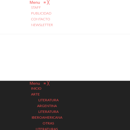
Menu
≡
╳
STAFF
PUBLICIDAD
CONTACTO
NEWSLETTER
Menu
≡
╳
INICIO
ARTE
LITERATURA
ARGENTINA
LITERATURA
IBEROAMERICANA
OTRAS
LITERATURAS