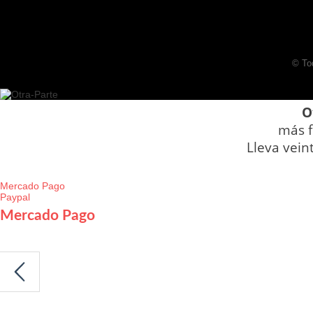
© To
O
más f
Lleva vein
Mercado Pago
Paypal
Mercado Pago