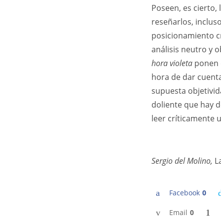
Poseen, es cierto, 
reseñarlos, inclus
posicionamiento cr
análisis neutro y o
hora violeta
ponen c
hora de dar cuent
supuesta objetivid
doliente que hay d
leer críticamente u
Sergio del Molino,
L
Facebook
0
Email
0