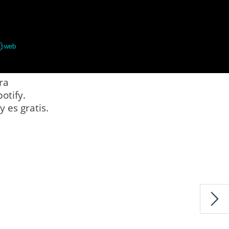
web
ra
otify.
 es gratis.