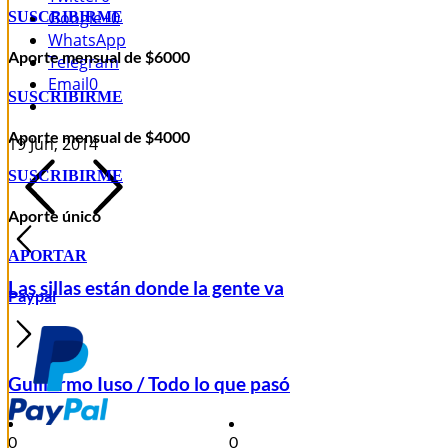
Google+
0
SUSCRIBIRME
WhatsApp
Aporte mensual de $6000
Telegram
Email
0
SUSCRIBIRME
Aporte mensual de $4000
19 Jun, 2014
SUSCRIBIRME
Aporte único
APORTAR
Las sillas están donde la gente va
Paypal
Guillermo Iuso / Todo lo que pasó
0
0