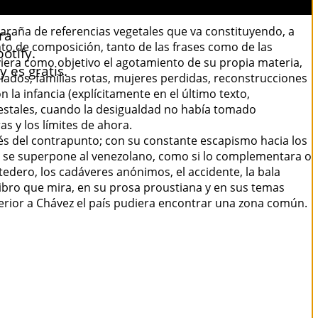
araña de referencias vegetales que va constituyendo, a
ra
nto de composición, tanto de las frases como de las
otify.
uviera como objetivo el agotamiento de su propia materia,
 es gratis.
xiliados, familias rotas, mujeres perdidas, reconstrucciones
n la infancia (explícitamente en el último texto,
restales, cuando la desigualdad no había tomado
as y los límites de ahora.
s del contrapunto; con su constante escapismo hacia los
, se superpone al venezolano, como si lo complementara o
tedero, los cadáveres anónimos, el accidente, la bala
 libro que mira, en su prosa proustiana y en sus temas
terior a Chávez el país pudiera encontrar una zona común.