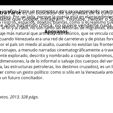
n una flor. Entre un momento y otro se va generando una m
tra Parte
es un buscador de sorpresas de la cultu
ético. Por un lado, porque la poesía está en el procedimie
iable que Google, Instagram, Youtube, Twitter o Sp
 rostros, espacios, objetos, plantas, como si el realismo t
te años haciendo crítica, no quiere venderte nada y
 al fin y al cabo, no son tanto las historias de migrantes, e
Apoyanos
.
e más natural que artificial, casi telúrico, que se vincula co
 cuando Venezuela era una red de carreteras y de pistas fo
r el país sin miedo al asalto, cuando no existían las fronter
ersonajes, a menudo narradas cinematográficamente a travé
mente explorado, descrito y nombrado a copia de topónimos
dimensiones, la de lo informal o salvaje (los cuerpos del ver
a, las estructuras petroleras, los destinos cruzados), es un
eer como un gesto político: como si sólo en la Venezuela an
n un futuro conciliador.
xtos, 2013, 328 págs.