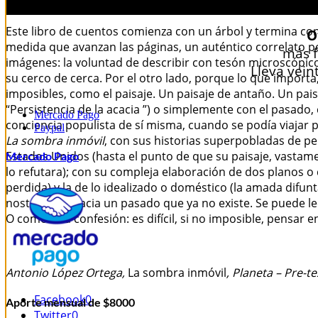
Comentarios: 0
Este libro de cuentos comienza con un árbol y termina co
O
medida que avanzan las páginas, un auténtico correlato po
más f
imágenes: la voluntad de describir con tesón microscópico
Lleva vein
su cerco de cerca. Por el otro lado, porque lo que importa,
imposibles, como el paisaje. Un paisaje de antaño. Un paisaj
“Persistencia de la acacia
”) o simplemente con el pasado,
Mercado Pago
conciencia populista de sí misma, cuando se podía viajar po
Paypal
La sombra inmóvil
, con sus historias superpobladas de p
Estados Unidos (hasta el punto de que su paisaje, vasta
Mercado Pago
lo refutara); con su compleja elaboración de dos planos o 
perdida) y la de lo idealizado o doméstico (la amada difunt
nostálgicos, hacia un pasado que ya no existe. Se puede l
O como una confesión: es difícil, si no imposible, pensar e
Antonio López Ortega,
La sombra inmóvil
,
Planeta – Pre-te
Facebook
0
Aporte mensual de $8000
Twitter
0