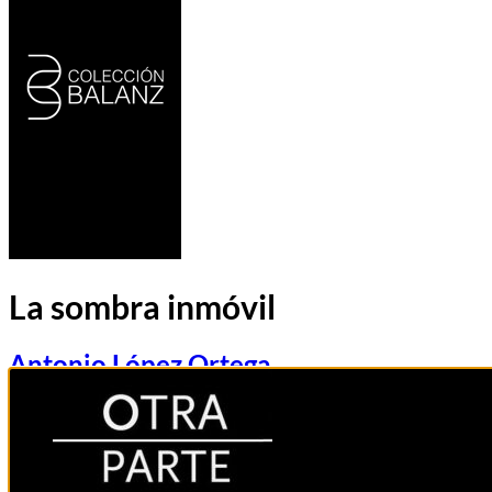
La sombra inmóvil
Antonio López Ortega
LITERATURA IBEROAMERICANA
Jorge Carrión