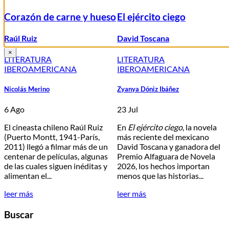
Corazón de carne y hueso
El ejército ciego
Raúl Ruiz
David Toscana
×
LITERATURA
LITERATURA
IBEROAMERICANA
IBEROAMERICANA
Nicolás Merino
Zyanya Dóniz Ibáñez
6 Ago
23 Jul
El cineasta chileno Raúl Ruiz
En
El ejército ciego
, la novela
(Puerto Montt, 1941-París,
más reciente del mexicano
2011) llegó a filmar más de un
David Toscana y ganadora del
centenar de películas, algunas
Premio Alfaguara de Novela
de las cuales siguen inéditas y
2026, los hechos importan
alimentan el...
menos que las historias...
leer más
leer más
Buscar