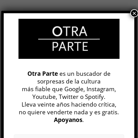
×
Corazón de carne y hueso
Raúl Ruiz
LITERATURA IBEROAMERICANA
Nicolás Merino
6 AGO
El cineasta chileno Raúl Ruiz (Puerto Montt,
1941-París, 2011) llegó a filmar más de un
centenar de películas, algunas de las cuales
Otra Parte
es un buscador de
siguen inéditas y alimentan el...
sorpresas de la cultura
más fiable que Google, Instagram,
Youtube, Twitter o Spotify.
LEER MÁS
Lleva veinte años haciendo crítica,
El ejército ciego
no quiere venderte nada y es gratis.
David Toscana
Apoyanos
.
LITERATURA IBEROAMERICANA
Zyanya Dóniz Ibáñez
23 JUL