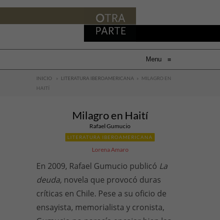
Menu
≡
INICIO
»
LITERATURA IBEROAMERICANA
»
MILAGRO EN
HAITÍ
Milagro en Haití
Rafael Gumucio
LITERATURA IBEROAMERICANA
Lorena Amaro
En 2009, Rafael Gumucio publicó
La
deuda,
novela que provocó duras
críticas en Chile. Pese a su oficio de
ensayista, memorialista y cronista,