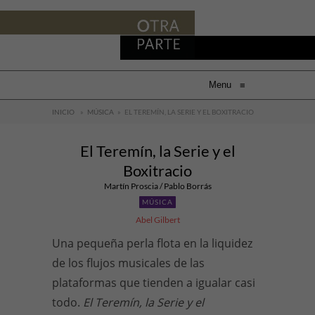
Menu
≡
INICIO
»
MÚSICA
»
EL TEREMÍN, LA SERIE Y EL BOXITRACIO
El Teremín, la Serie y el
Boxitracio
Martín Proscia / Pablo Borrás
MÚSICA
Abel Gilbert
Una pequeña perla flota en la liquidez
de los flujos musicales de las
plataformas que tienden a igualar casi
todo.
El Teremín, la Serie y el