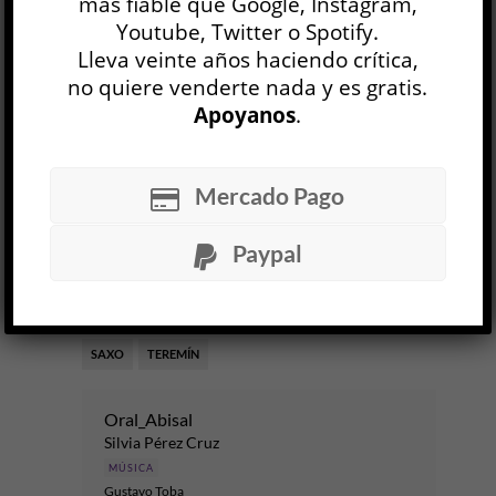
más fiable que Google, Instagram,
Records, 2025.
15 MAY, 2025
Youtube, Twitter o Spotify.
Lleva veinte años haciendo crítica,
no quiere venderte nada y es gratis.
Facebook
0
Twitter
0
Apoyanos
.
Google+
0
Email
0
Telegram
WhatsApp
Mercado Pago
ETIQUETAS
COMPOSITORES
DISCO
Paypal
IMPORVISACIÓN
IMPORVISAR
INTÉRPRETES
JAZZ
MÚSICA
MÚSICA ARGENTINA
PIANO
SAXO
TEREMÍN
Oral_Abisal
Silvia Pérez Cruz
MÚSICA
Gustavo Toba