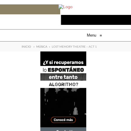
Menu
≡
INICIO
»
MÚSICA
»
LOST MEMORY THEATRE – ACT 1