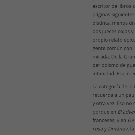
escritor de libros 
páginas siguientes
distinta, menos dr
dos jueces cojos 
propio relato épico
gente común con lo
mirada. De la Gran
periodismo de guer
intimidad. Esa, cre
La categoría de lo
recuerda a un paul
y otra vez. Eso no
porque en
El adve
franceses, y en
De 
rusa
y
Limónov
, l