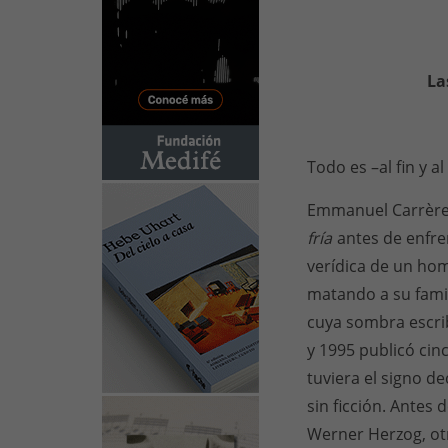
La
Todo es –al fin y a
Emmanuel Carrère 
fría
antes de enfre
verídica de un hom
matando a su famil
cuya sombra escrib
y 1995 publicó cinc
tuviera el signo de
sin ficción. Antes
Werner Herzog, otr