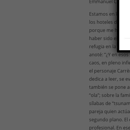
Emmanuel Carrère e
Estamos en las pr
los hoteles de la 
porque me he marc
haber sido ella la 
refugia en la lectu
anoté: “¿Y en esos
caos, en pleno infi
el personaje Carrè
dedica a leer, se 
también se pone a 
“ola”; sobre la fam
sílabas de “tsunami
pareja quien actú
segundo plano. El 
profesional. En es