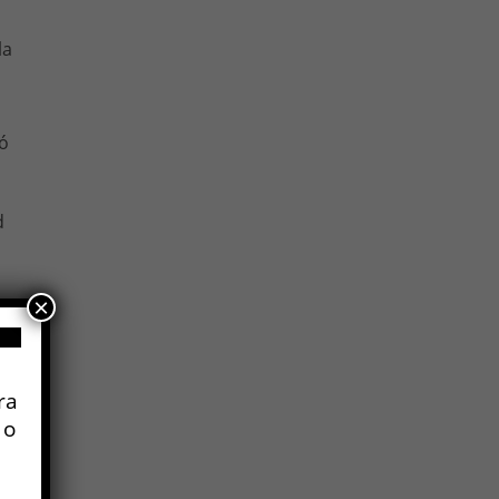
la
ió
d
×
a
ra
 o