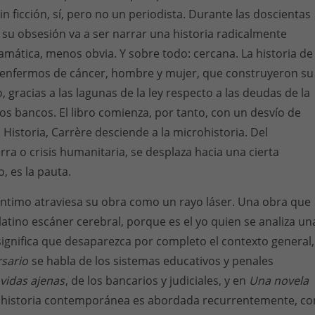
sin ficción, sí, pero no un periodista. Durante las doscientas
 su obsesión va a ser narrar una historia radicalmente
amática, menos obvia. Y sobre todo: cercana. La historia de
y enfermos de cáncer, hombre y mujer, que construyeron su
, gracias a las lagunas de la ley respecto a las deudas de la
s bancos. El libro comienza, por tanto, con un desvío de
 Historia, Carrère desciende a la microhistoria. Del
ra o crisis humanitaria, se desplaza hacia una cierta
o, es la pauta.
 íntimo atraviesa su obra como un rayo láser. Una obra que
atino escáner cerebral, porque es el yo quien se analiza un
 significa que desaparezca por completo el contexto general,
rsario
se habla de los sistemas educativos y penales
vidas ajenas
, de los bancarios y judiciales, y en
Una novela
a historia contemporánea es abordada recurrentemente, co