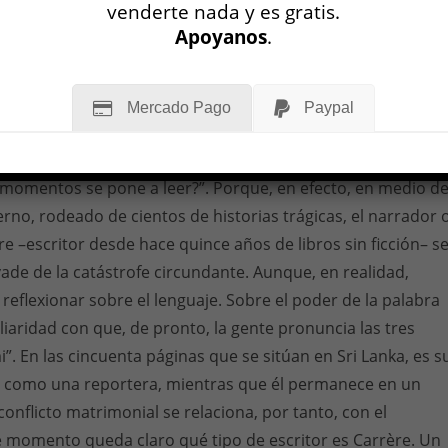
s un doble conflicto de pareja.
venderte nada y es gratis.
Apoyanos
.
imeras páginas de
De vidas ajenas
. El tsunami ha arrasado
primera línea de mar. Leemos: “Hélène está furiosa conmigo
hado dejándole a los niños en los brazos cuando debería
Mercado Pago
Paypal
primera en buscar noticias: es su oficio”. Discuten. Él se
ra de
El pez escorpión
, de Nicolas Bouvier. En el margen,
 momentos se pone a leer?”. Porque, en efecto, en medio de
erno, rodeado de cientos de historias trágicas, el narrador 
re –escritor desde hace quince años de libros sin ficción– s
evade de la catástrofe circundante. Aunque, en realidad,
reflexionar sobre el lenguaje. Sobre el poder de la palabra
iliaridad con que, de pronto, la gente pronuncia las tres
”. En las cincuenta páginas que se sitúan en Sri Lanka, es s
a como una reportera, mientras que él permanece en un
conflicto matrimonial se relaciona, por tanto, con el
e momento queda claro qué tipo de escritor es Carrère. Un