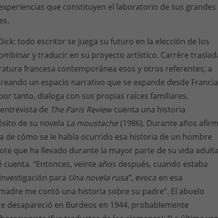
s experiencias que constituyen el laboratorio de sus grandes
es.
ck: todo escritor se juega su futuro en la elección de los
ombinar y traducir en su proyecto artístico. Carrère traslad
teratura francesa contemporánea esos y otros referentes; a
a creando un espacio narrativo que se expande desde Francia
por tanto, dialoga con sus propias raíces familiares,
 entrevista de
The Paris Review
cuenta una historia
ósito de su novela
La moustache
(1986). Durante años afir
ea de cómo se le había ocurrido esa historia de un hombre
igote que ha llevado durante la mayor parte de su vida adulta
é cuenta. “Entonces, veinte años después, cuando estaba
 investigación para
Una novela rusa
”, evoca en esa
madre me contó una historia sobre su padre”. El abuelo
ère desapareció en Burdeos en 1944, probablemente