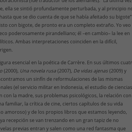
boracionista (fue traductor de los alemanes): “La última vez
e, ella se sintió profundamente perturbada, y al principio n
hasta que se dio cuenta de que se había afeitado su bigote”
isto con bigote, de pronto era un completo extraño. Yo veo
 eco poderosamente pirandelliano; él –en cambio– la lee en
ticos. Ambas interpretaciones coinciden en la difícil,
rigen.
igura esencial en la poética de Carrère. En sus últimos cuat
io
(2000),
Una novela rusa
(2007),
De vidas ajenas
(2009) y
ncontramos un sinfín de reformulaciones de las mismas
ales (el servicio militar en Indonesia, el estudio de ciencia
ión con la madre, sus problemas psicológicos, la relación con
 familiar, la crítica de cine, ciertos capítulos de su vida
so amoroso) y de los propios libros que estamos leyendo,
uya recepción se van trenzando en un gran tapiz de no
 novelas previas entran y salen como una red fantasma que