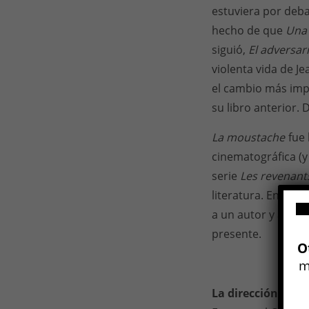
estuviera por deba
hecho de que
Una 
siguió,
El adversar
violenta vida de J
el cambio más imp
su libro anterior.
La moustache
fue 
cinematográfica (y 
serie
Les revenant
literatura. En los 
a un autor y a una 
presente.
O
m
La dirección de l