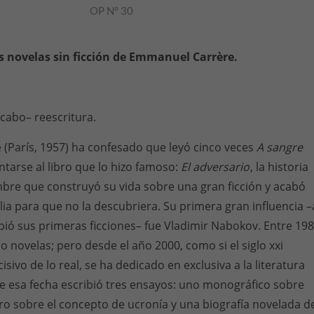
OP N° 30
s novelas sin ficción de Emmanuel Carrère.
l cabo– reescritura.
(París, 1957) ha confesado que leyó cinco veces
A sangre
ntarse al libro que lo hizo famoso:
El adversario
, la historia
bre que construyó su vida sobre una gran ficción y acabó
ia para que no la descubriera. Su primera gran influencia –
ió sus primeras ficciones– fue Vladimir Nabokov. Entre 19
o novelas; pero desde el año 2000, como si el siglo xxi
cisivo de lo real, se ha dedicado en exclusiva a la literatura
 de esa fecha escribió tres ensayos: uno monográfico sobre
o sobre el concepto de ucronía y una biografía novelada d