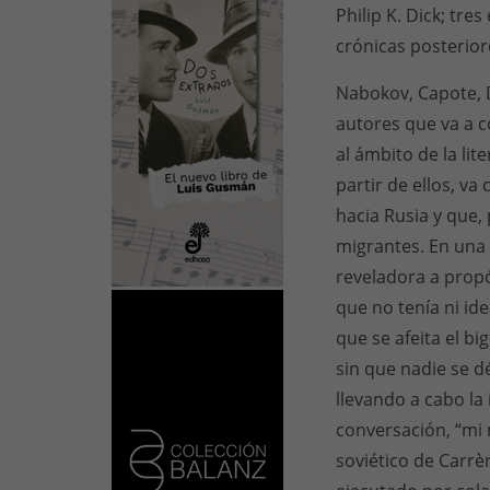
Philip K. Dick; tre
crónicas posterior
Nabokov, Capote, Di
autores que va a c
al ámbito de la li
partir de ellos, v
hacia Rusia y que, 
migrantes. En una
reveladora a prop
que no tenía ni id
que se afeita el b
sin que nadie se d
llevando a cabo la
conversación, “mi 
soviético de Carr