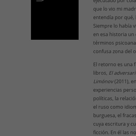
ejecutado por cola
que lo vio mi madr
entendía por qué, 
Siempre lo había v
en esa historia un
términos psicoanalí
confusa zona del o
El retorno es una f
libros,
El adversar
Limónov
(2011), e
experiencias person
políticas, la relac
el ruso como idioma
burguesa, el fraca
cuya escritura y c
ficción. En él las