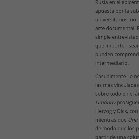
Rusia en el epicen
apuesta por la sub
universitarios, n
arte documental. P
simple entrevistad
que importen sean 
pueden comprender
intermediario.
Casualmente –o no–
las más vinculadas
sobre todo en el á
Limónov
prosiguen
Herzog y Dick, co
mientras que
Una 
de modo que los p
partir de una colu