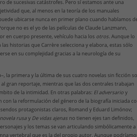
tro de sucesivas catástrofes. Pero sí estamos ante una
jetividad que, al menos en la teoría de los manuales
o puede ubicarse nunca en primer plano cuando hablamos d
orque no es el yo de las películas de Claude Lanzmann,
or en cuerpo presente, vehículo hacia los
otros
. Aunque lo
las historias que Carrère selecciona y elabora, estas sólo
se en su complejidad gracias a la neurología de su
, la primera y la última de sus cuatro novelas sin ficción s
 al gran reportaje, mientras que las dos centrales trabajan
mbito de la intimidad. En otras palabras:
El adversario
y
 con la reformulación del género de la biografía iniciada c
n sendos protagonistas claros, Romand y Eduard Limónov;
novela rusa
y
De vidas ajenas
no tienen ejes tan definidos,
ersonajes y los temas se van articulando simbólicamente a
mna vertebral que es la del propio autor. Aunque podríamo