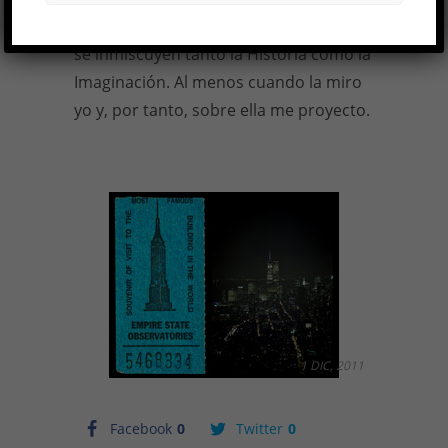
papel o de píxeles, pero en su materia
se inmiscuyen tanto la Historia como la
Imaginación. Al menos cuando la miro
yo y, por tanto, sobre ella me proyecto.
1 DIC, 2011
Facebook
0
Twitter
0