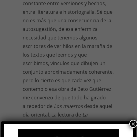
constante entre versiones y hechos,
entre literatura e historiografía. Sé que
no es más que una consecuencia de la
autosugestión, de esa enfermiza
necesidad que tenemos algunos
escritores de ver hilos en la maraña de
los textos que leemos y que
escribimos, vínculos que dibujen un
conjunto aproximadamente coherente,
pero lo cierto es que cada vez que
contemplo esa obra de Beto Gutiérrez
me convenzo de que todo ha girado
alrededor de
Los muertos
desde aquel
día oriental. La lectura de
La
contravida
, de Philip Roth,
Lost Girls
y
×
Promethea
, de Alan Moore,