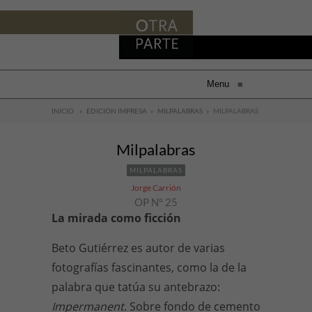
Menu
≡
INICIO
»
EDICIÓN IMPRESA
»
MILPALABRAS
»
MILPALABRAS
Milpalabras
MILPALABRAS
Jorge Carrión
OP N° 25
La mirada como ficción
Beto Gutiérrez es autor de varias
fotografías fascinantes, como la de la
palabra que tatúa su antebrazo:
Impermanent
. Sobre fondo de cemento