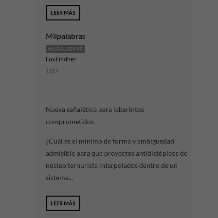
LEER MÁS
Milpalabras
MILPALABRAS
Lux Lindner
1 SEP
Nueva señalética para laberintos
comprometidos
¿Cuál es el mínimo de forma y ambigüedad
admisible para que proyectos antidistópicos de
núcleo ternurista interpolados dentro de un
sistema...
LEER MÁS