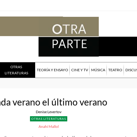
OTRAS
TEORÍA Y ENSAYO
CINE Y TV
MÚSICA
TEATRO
DISCU
LITERATURAS
da verano el último verano
Denise Levertov
OTRAS LITERATURAS
Anahí Mallol