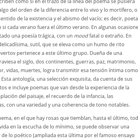
riben como si en el trazo de la línea del poema se pusiera
lgo del orden de la diferencia entre lo vivo y lo mortífero, o
entido de la existencia y el abismo del vacío; es decir, poet
si cada verano fuera el último verano. En algunas ocasion
tado una poesía trágica, con un
mood
fatal o extraño. En
delicadísima, sutil, que se eleva como un humo de rito
evertov pertenece a este último grupo. Dueña de una
raviesa el siglo, dos continentes, guerras, paz, matrimonio,
r, vidas, muertes, logra transmitir esa tensión íntima como
Esta antología, una selección exquisita, da cuenta de sus
os e incluye poemas que van desde la experiencia de la
lación del paisaje, el recuerdo de la infancia, las
as, con una variedad y una coherencia de tono notables.
ema, en el que hay rosas que tiemblan, hasta el último, to
vida en la escucha de lo mínimo, se puede observar una
 de lo poético (ampliada esta última por el famoso ensayo