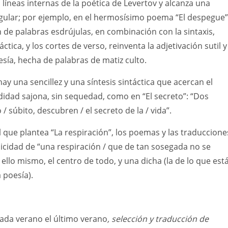
 líneas internas de la poética de Levertov y alcanza una
gular; por ejemplo, en el hermosísimo poema “El despegue”
 de palabras esdrújulas, en combinación con la sintaxis,
tica, y los cortes de verso, reinventa la adjetivación sutil y
esía, hecha de palabras de matiz culto.
ay una sencillez y una síntesis sintáctica que acercan el
didad sajona, sin sequedad, como en “El secreto”: “Dos
 / súbito, descubren / el secreto de la / vida”.
l que plantea “La respiración”, los poemas y las traduccione
elicidad de “una respiración / que de tan sosegada no se
 ello mismo, el centro de todo, y una dicha (la de lo que est
a poesía).
ada verano el último verano
, selección y traducción de