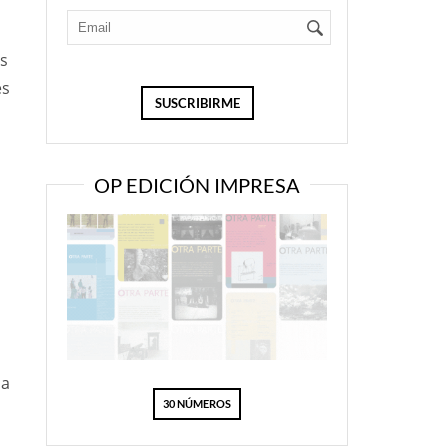
as
es
OP EDICIÓN IMPRESA
da
30 NÚMEROS