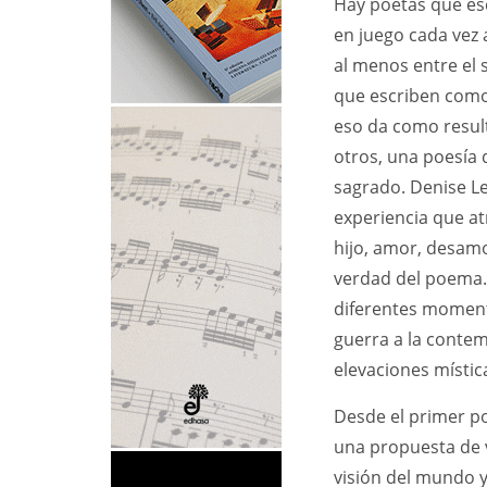
Hay poetas que esc
en juego cada vez a
al menos entre el s
que escriben como 
eso da como resul
otros, una poesía 
sagrado. Denise L
experiencia que at
hijo, amor, desamo
verdad del poema. 
diferentes moment
guerra a la contemp
elevaciones místic
Desde el primer po
una propuesta de 
visión del mundo y