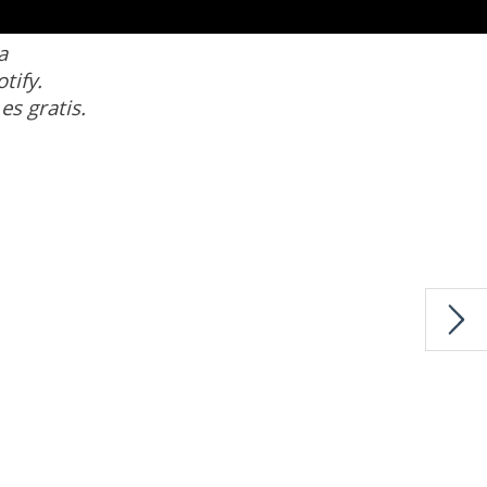
a
tify.
es gratis.