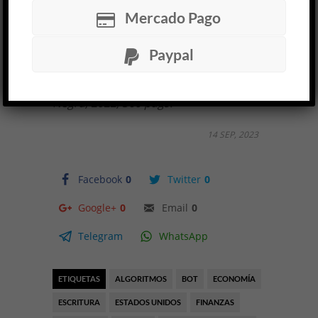
más eficaz que
ocupar Wall Street
.
Mercado Pago
Paypal
Alexandre Laumonier,
El reemplazante
,
traducción de Margarita Martínez, Caja
Negra, 2022, 360 págs.
14 SEP, 2023
Facebook
0
Twitter
0
Google+
0
Email
0
Telegram
WhatsApp
ETIQUETAS
ALGORITMOS
BOT
ECONOMÍA
ESCRITURA
ESTADOS UNIDOS
FINANZAS