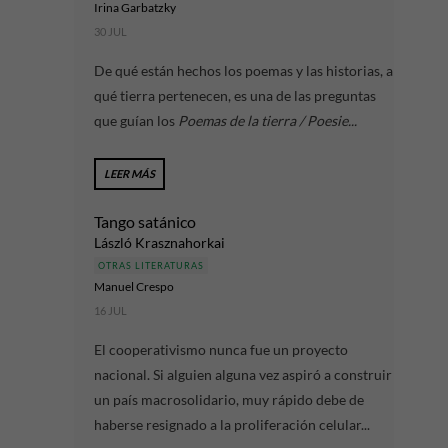
Irina Garbatzky
30 JUL
De qué están hechos los poemas y las historias, a
qué tierra pertenecen, es una de las preguntas
que guían los
Poemas de la tierra / Poesie...
LEER MÁS
Tango satánico
László Krasznahorkai
OTRAS LITERATURAS
Manuel Crespo
16 JUL
El cooperativismo nunca fue un proyecto
nacional. Si alguien alguna vez aspiró a construir
un país macrosolidario, muy rápido debe de
haberse resignado a la proliferación celular...