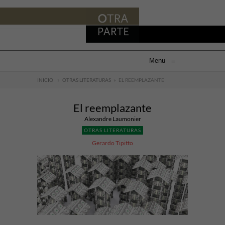
Menu
≡
INICIO
»
OTRAS LITERATURAS
»
EL REEMPLAZANTE
El reemplazante
Alexandre Laumonier
OTRAS LITERATURAS
Gerardo Tipitto