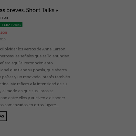
as breves. Short Talks »
rson
LITERATURAS
León
2016
cil olvidar los versos de Anne Carson.
erosas las señales que así lo anuncian.
efiero aquí al reconocimiento
ional que tiene su poesía, que abarca
os países y un renovado interés también
tina. Me refiero a la intensidad de su
y al modo en que sus libros se
nan entre ellos y vuelven a disponer
ios comenzados en otros lugare...
MÁS