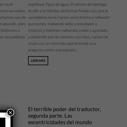
or es el
espiritual, Tipos de agua. El camino de Santiago
creto se vuelve
es afín a la hibridez de formas fluidas con que la
Notamos casi de
canadiense Anne Carson aúna lirismo y reflexión
traducido, pero
punzantes. Habiendo leído y estudiado a
 Dickinson o
místicos y mártires, habiendo orado y ayunado,
an las palabras
y sintiendo sed de contacto con Dios, Carson se
cruzó con un conocido que le arrojó una
pregunta como una espuela...
LEER MÁS
El terrible poder del traductor,
×
segunda parte. Las
excentricidades del mundo