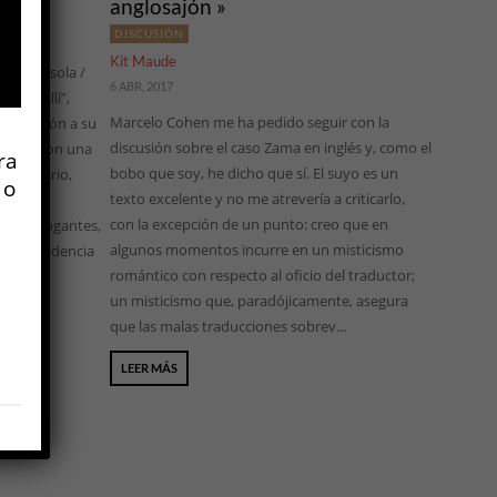
anglosajón »
DISCUSIÓN
Kit Maude
lla vive sola /
6 ABR, 2017
illa allí”,
Marcelo Cohen me ha pedido seguir con la
en alusión a su
discusión sobre el caso Zama en inglés y, como el
izaría con una
ra
bobo que soy, he dicho que sí. El suyo es un
 necesario,
 o
texto excelente y no me atrevería a criticarlo,
ily, que
con la excepción de un punto: creo que en
, interrogantes,
algunos momentos incurre en un misticismo
sin estridencia
romántico con respecto al oficio del traductor;
un misticismo que, paradójicamente, asegura
que las malas traducciones sobrev...
LEER MÁS