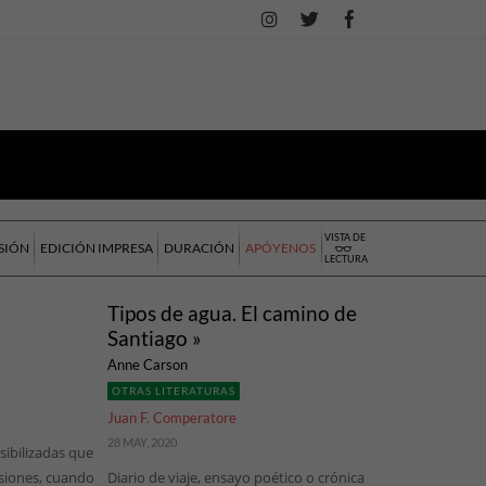
VISTA DE
SIÓN
EDICIÓN IMPRESA
DURACIÓN
APÓYENOS
LECTURA
Tipos de agua. El camino de
Santiago »
Anne Carson
OTRAS LITERATURAS
Juan F. Comperatore
28 MAY, 2020
sibilizadas que
siones, cuando
Diario de viaje, ensayo poético o crónica