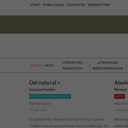
STAFF
PUBLICIDAD
CONTACTO
NEWSLETTER
LITERATURA
LITERATURA
INICIO
ARTE
ARGENTINA
IBEROAMERICANA
Del natural »
Aboli
Gustavo Fontán
Nicanor
LITERATURA ARGENTINA
ARTE
Hernán Sassi
Martín 
23 FEB, 2023
3 NOV, 2
En pandemia, Gustavo Fontán le hizo caso a
Antes q
Tolstoi y se propuso filmar cuatro películas. Su
intensid