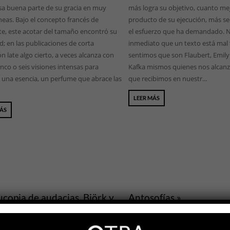
a buena parte de su gracia en muy
más logra su objetivo, cuanto mej
neas. Bajo el concepto francés de
producto de su ejecución, más se
te, este acotar del tamaño encontró su
el esfuerzo que ha demandado. 
; en las publicaciones de corta
inmediato que un texto está mal 
n late algo cierto, a veces alcanza con
sentimos que son Flaubert, Emily
inco o seis visiones intensas para
Kafka mismos quienes nos alcanz
r una esencia, un perfume que abrace las
que recibimos en nuestr...
LEER MÁS
MÁS
copia de audacias. Björk y
Antosofías »
cia Martel en The Shed »
Antonella Agesta
IÓN
ARTE