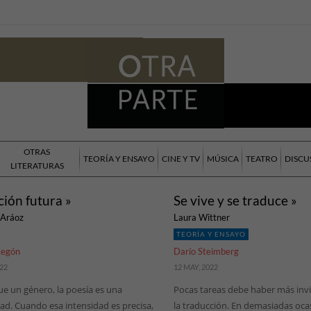
OTRAS
TEORÍA Y ENSAYO
CINE Y TV
MÚSICA
TEATRO
DISCU
LITERATURAS
ción futura »
Se vive y se traduce »
 Aráoz
Laura Wittner
TEORÍA Y ENSAYO
Legón
Darío Steimberg
022
12 MAY, 2022
ue un género, la poesía es una
Pocas tareas debe haber más invi
ad. Cuando esa intensidad es precisa,
la traducción. En demasiadas oca