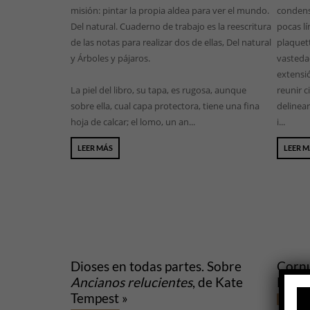
misión: pintar la propia aldea para ver el mundo.
condens
Del natural. Cuaderno de trabajo es la reescritura
pocas lí
de las notas para realizar dos de ellas, Del natural
plaquet
y Árboles y pájaros.
vastedad
extensió
La piel del libro, su tapa, es rugosa, aunque
reunir c
sobre ella, cual capa protectora, tiene una fina
delinea
hoja de calcar; el lomo, un an...
i...
LEER MÁS
LEER 
Dioses en todas partes. Sobre
Cornu
Ancianos relucientes
, de Kate
Lucre
Tempest »
DISCUS