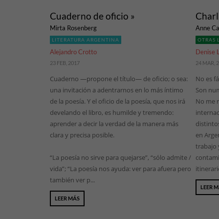
Cuaderno de oficio »
Charl
Mirta Rosenberg
Anne Ca
LITERATURA ARGENTINA
OTRAS 
Alejandro Crotto
Denise 
23 FEB, 2017
24 MAR, 
Cuaderno —propone el título— de oficio; o sea:
No es fá
una invitación a adentrarnos en lo más íntimo
Son num
de la poesía. Y el oficio de la poesía, que nos irá
No me r
develando el libro, es humilde y tremendo:
internac
aprender a decir la verdad de la manera más
distint
clara y precisa posible.
en Argen
trabajo 
“La poesía no sirve para quejarse”, “sólo admite /
contami
vida”; “La poesía nos ayuda: ver para afuera pero
itinerar
también ver p...
LEER 
LEER MÁS