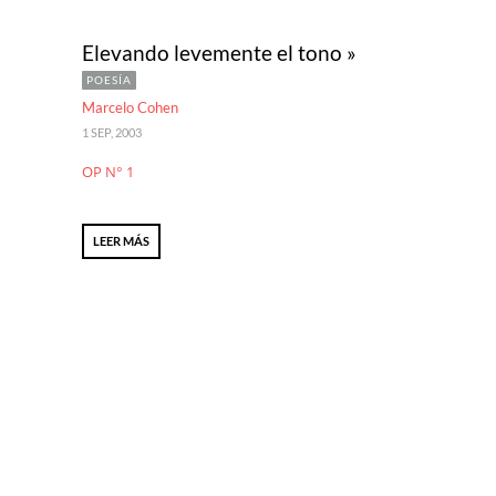
Elevando levemente el tono »
POESÍA
Marcelo Cohen
1 SEP, 2003
OP N° 1
LEER MÁS