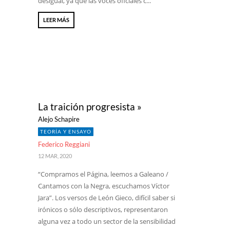
desigual, ya que las voces oficiales c...
LEER MÁS
La traición progresista »
Alejo Schapire
TEORÍA Y ENSAYO
Federico Reggiani
12 MAR, 2020
“Compramos el Página, leemos a Galeano /
Cantamos con la Negra, escuchamos Víctor
Jara”. Los versos de León Gieco, difícil saber si
irónicos o sólo descriptivos, representaron
alguna vez a todo un sector de la sensibilidad