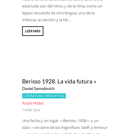
está todo eso del ritmo y de la rima, como un
lejano recuerdo de otra lengua, una de la
infancia, la canción y la tib...
LEER MÁS
Berisso 1928. La vida futura »
Daniel Samoilovich
LITERATURA ARGENTINA
Anahí Mallol
7 MAR, 2024
Una fecha y un lugar —Berisso, 1928— y un
dato —el cierre de los frigoríficos Swift y Armour