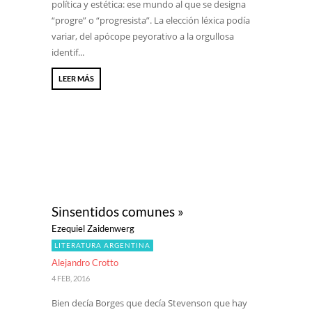
política y estética: ese mundo al que se designa
“progre” o “progresista”. La elección léxica podía
variar, del apócope peyorativo a la orgullosa
identif...
LEER MÁS
Sinsentidos comunes »
Ezequiel Zaidenwerg
LITERATURA ARGENTINA
Alejandro Crotto
4 FEB, 2016
Bien decía Borges que decía Stevenson que hay