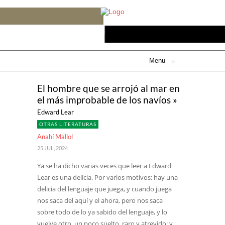
Menu
≡
El hombre que se arrojó al mar en
el más improbable de los navíos »
Edward Lear
OTRAS LITERATURAS
Anahí Mallol
25 JUL, 2024
Ya se ha dicho varias veces que leer a Edward
Lear es una delicia. Por varios motivos: hay una
delicia del lenguaje que juega, y cuando juega
nos saca del aquí y el ahora, pero nos saca
sobre todo de lo ya sabido del lenguaje, y lo
vuelve otro, un poco suelto, raro y atrevido; y