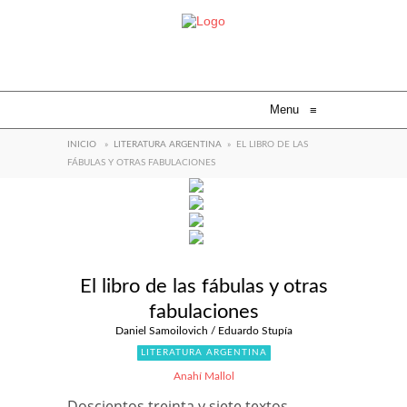
Menu
≡
INICIO
»
LITERATURA ARGENTINA
»
EL LIBRO DE LAS
FÁBULAS Y OTRAS FABULACIONES
El libro de las fábulas y otras
fabulaciones
Daniel Samoilovich / Eduardo Stupía
LITERATURA ARGENTINA
Anahí Mallol
Doscientos treinta y siete textos