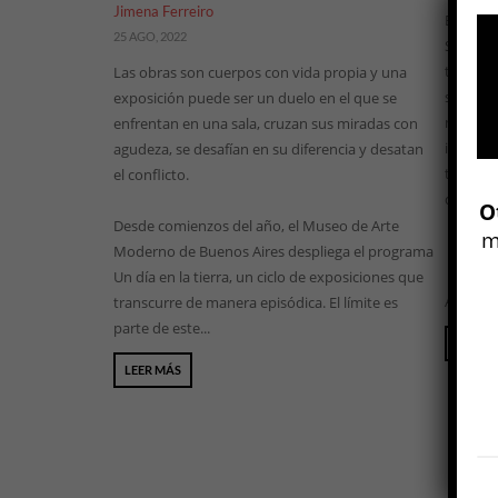
Jimena Ferreiro
Este añ
25 AGO, 2022
Semanal 
títulos 
Las obras son cuerpos con vida propia y una
sitio. D
exposición puede ser un duelo en el que se
muchxs 
enfrentan en una sala, cruzan sus miradas con
incluir 
agudeza, se desafían en su diferencia y desatan
todos lo
el conflicto.
que apa
O
Desde comienzos del año, el Museo de Arte
m
Moderno de Buenos Aires despliega el programa
Un día en la tierra, un ciclo de exposiciones que
Am...
transcurre de manera episódica. El límite es
parte de este...
LEER 
LEER MÁS