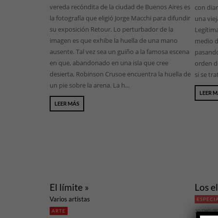
vereda recóndita de la ciudad de Buenos Aires es
con dia
la fotografía que eligió Jorge Macchi para difundir
una viej
su exposición Retour. Lo perturbador de la
Legítim
imagen es que exhibe la huella de una mano
medio de
ausente. Tal vez sea un guiño a la famosa escena
pasando 
en que, abandonado en una isla que cree
orden de
desierta, Robinson Crusoe encuentra la huella de
si se tra
un pie sobre la arena. La h...
LEER 
LEER MÁS
El límite »
Los e
Varios artistas
ESPECI
ARTE
30 DIC, 2