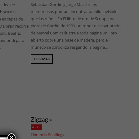
Sebastián Gordín y Jorge Macchi, los
 idea de
memoriosos podrán encontrar un hilo invisible
boca del
que las reúne. En El libro de oro de Scoop, una
 es capaz de
pieza de Gordín de 1993, un robot descoyuntado
 Malbrán recorre
de Marvel Comics ilustra a toda página un libro
chi, Beatriz
abierto sobre una base de madera, pero el
Raimondi para
muñeco se corporiza rasgando la página...
.
LEER MÁS
Zigzag »
ARTE
Florencia Böhtlingk
×