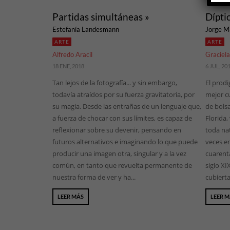
Partidas simultáneas »
Dípti
Estefanía Landesmann
Jorge Ma
ARTE
ARTE
Alfredo Aracil
Graciel
18 ENE, 2018
6 JUL, 20
Tan lejos de la fotografía... y sin embargo,
El prodi
todavía atraídos por su fuerza gravitatoria, por
mejor c
su magia. Desde las entrañas de un lenguaje que,
de bolsa
a fuerza de chocar con sus límites, es capaz de
Florida,
reflexionar sobre su devenir, pensando en
toda nat
futuros alternativos e imaginando lo que puede
veces en
producir una imagen otra, singular y a la vez
cuarenta
común, en tanto que revuelta permanente de
siglo XI
nuestra forma de ver y ha...
cubiertas
LEER MÁS
LEER 