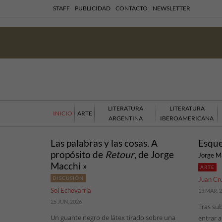
STAFF
PUBLICIDAD
CONTACTO
NEWSLETTER
LITERATURA
LITERATURA
INICIO
ARTE
ARGENTINA
IBEROAMERICANA
Las palabras y las cosas. A
Esqu
propósito de
Retour
, de Jorge
Jorge M
Macchi »
ARTE
DISCUSIÓN
Juan Cr
Sol Echevarría
13 MAR, 
25 JUN, 2026
Tras sub
Un guante negro de látex tirado sobre una
entrar a