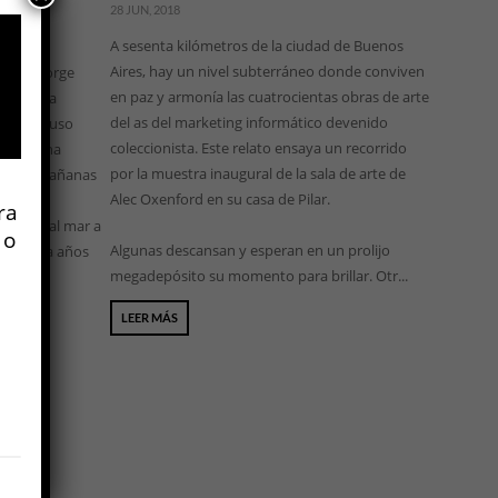
28 JUN, 2018
A sesenta kilómetros de la ciudad de Buenos
Aires, hay un nivel subterráneo donde conviven
ona a Jorge
en paz y armonía las cuatrocientas obras de arte
eludio La
del as del marketing informático devenido
ssy compuso
coleccionista. Este relato ensaya un recorrido
na de una
por la muestra inaugural de la sala de arte de
en las mañanas
Alec Oxenford en su casa de Pilar.
de las
ra
frente al mar a
 o
Algunas descansan y esperan en un prolijo
a treinta años
megadepósito su momento para brillar. Otr...
canza...
LEER MÁS