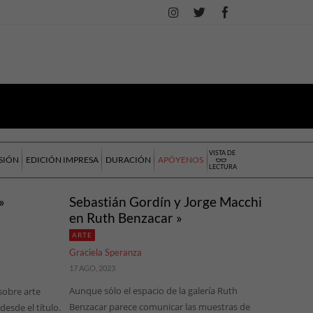
VISTA DE
SIÓN
EDICIÓN IMPRESA
DURACIÓN
APÓYENOS
LECTURA
»
Sebastián Gordín y Jorge Macchi
en Ruth Benzacar »
ARTE
Graciela Speranza
17 AGO, 2023
Aunque sólo el espacio de la galería Ruth
sobre arte
Benzacar parece comunicar las muestras de
esde el título.