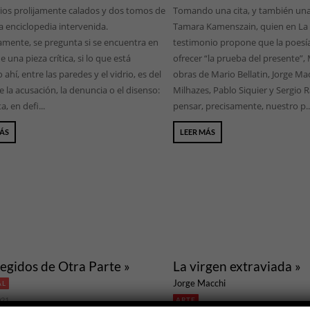
rios prolijamente calados y dos tomos de
Tomando una cita, y también una
a enciclopedia intervenida.
Tamara Kamenszain, quien en La 
amente, se pregunta si se encuentra en
testimonio propone que la poesía
 una pieza crítica, si lo que está
ofrecer “la prueba del presente”,
ahí, entre las paredes y el vidrio, es del
obras de Mario Bellatin, Jorge Mac
 la acusación, la denuncia o el disenso:
Milhazes, Pablo Siquier y Sergio 
ta, en defi...
pensar, precisamente, nuestro p..
MÁS
LEER MÁS
legidos de Otra Parte »
La virgen extraviada »
Jorge Macchi
AL
021
ARTE