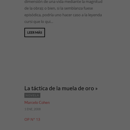
dimensión de una vida mediante la magnitud
de la obra); o bien, si la semblanza fuese
episódica, podría uno hacer caso a la leyenda
cursi que lo qui...
LEER MÁS
La táctica de la muela de oro »
NOVELA
Marcelo Cohen
1 ENE, 2008
OP N° 13