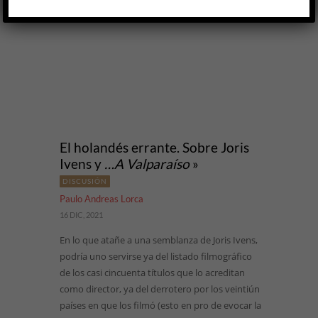
LEER MÁS
El holandés errante. Sobre Joris
Ivens y
…A Valparaíso
»
DISCUSIÓN
Paulo Andreas Lorca
16 DIC, 2021
En lo que atañe a una semblanza de Joris Ivens,
podría uno servirse ya del listado filmográfico
de los casi cincuenta títulos que lo acreditan
como director, ya del derrotero por los veintiún
países en que los filmó (esto en pro de evocar la