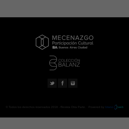
© Todos los derechos reservados 2018 -
Revista Otra Parte
. Powered by
Urano
web