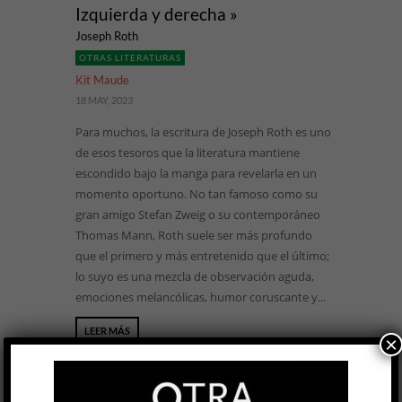
Izquierda y derecha »
Joseph Roth
OTRAS LITERATURAS
Kit Maude
18 MAY, 2023
Para muchos, la escritura de Joseph Roth es uno
de esos tesoros que la literatura mantiene
escondido bajo la manga para revelarla en un
momento oportuno. No tan famoso como su
gran amigo Stefan Zweig o su contemporáneo
Thomas Mann, Roth suele ser más profundo
que el primero y más entretenido que el último;
lo suyo es una mezcla de observación aguda,
emociones melancólicas, humor coruscante y...
LEER MÁS
×