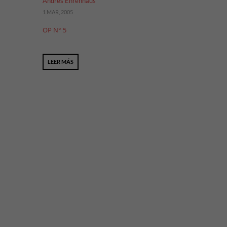
Andrés Ehrenhaus
1 MAR, 2005
OP N° 5
LEER MÁS