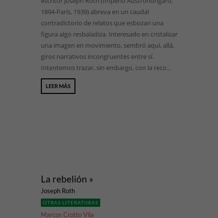
escritor Joseph Roth (Imperio Austrohúngaro,
1894-París, 1939) abreva en un caudal
contradictorio de relatos que esbozan una
figura algo resbaladiza. Interesado en cristalizar
una imagen en movimiento, sembró aquí, allá,
giros narrativos incongruentes entre sí.
Intentemos trazar, sin embargo, con la reco...
LEER MÁS
La rebelión »
Joseph Roth
OTRAS LITERATURAS
Marcos Crotto Vila