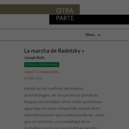
Menu
≡
La marcha de Radetzky »
Joseph Roth
OTRAS LITERATURAS
Juan F. Comperatore
23 ABR, 2026
Nacido en los confines del Imperio
austrohúngaro, en una provincia donde las
lenguas se trenzaban como raíces que buscan
agua bajo un suelo compartido, Joseph Roth
vislumbró pronto que la patria podía ser, antes
que un territorio, una modalidad de la
nostalgia; y quizá por eso porfió en escribir