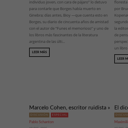
individuo joven, con cara de pájaro” lo detuvo
floresta
para contarle que Borges había muerto en
por Bruc
Ginebra; días antes, Bioy —que cuenta esto en
Kopenaw
Borges, su diario de cincuenta años de amistad
segundo
con el autor de “Funes el memorioso” y uno de
la edito
los libros más fascinantes de la literatura
de pens
argentina de las últi...
perspec
un libro
LEER MÁS
LEER 
Marcelo Cohen, escritor ruidista »
El di
DISCUSIÓN
ESPECIAL
DISCUS
Pablo Schanton
Maximil