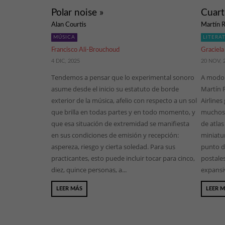
Polar noise »
Cuart
Alan Courtis
Martín 
MÚSICA
LITERA
Francisco Ali-Brouchoud
Graciela
4 DIC, 2025
20 NOV, 
Tendemos a pensar que lo experimental sonoro
A modo 
asume desde el inicio su estatuto de borde
Martín 
exterior de la música, afelio con respecto a un sol
Airlines
que brilla en todas partes y en todo momento, y
muchos h
que esa situación de extremidad se manifiesta
de atla
en sus condiciones de emisión y recepción:
miniatur
aspereza, riesgo y cierta soledad. Para sus
punto d
practicantes, esto puede incluir tocar para cinco,
postale
diez, quince personas, a...
expansiv
LEER MÁS
LEER 