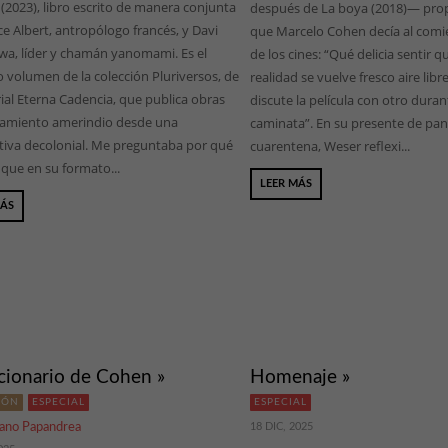
 (2023), libro escrito de manera conjunta
después de La boya (2018)— propi
e Albert, antropólogo francés, y Davi
que Marcelo Cohen decía al comie
a, líder y chamán yanomami. Es el
de los cines: “Qué delicia sentir q
 volumen de la colección Pluriversos, de
realidad se vuelve fresco aire lib
rial Eterna Cadencia, que publica obras
discute la película con otro dura
amiento amerindio desde una
caminata”. En su presente de pa
tiva decolonial. Me preguntaba por qué
cuarentena, Weser reflexi...
 que en su formato...
LEER MÁS
MÁS
ccionario de Cohen »
Homenaje »
IÓN
ESPECIAL
ESPECIAL
iano Papandrea
18 DIC, 2025