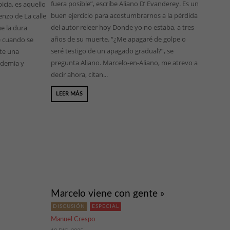
fuera posible”, escribe Aliano D’ Evanderey. Es un
cia, es aquello
buen ejercicio para acostumbrarnos a la pérdida
nzo de La calle
del autor releer hoy Donde yo no estaba, a tres
ue la dura
años de su muerte. “¿Me apagaré de golpe o
re cuando se
seré testigo de un apagado gradual?”, se
nte una
pregunta Aliano. Marcelo-en-Aliano, me atrevo a
ndemia y
decir ahora, citan...
LEER MÁS
Marcelo viene con gente »
DISCUSIÓN
ESPECIAL
Manuel Crespo