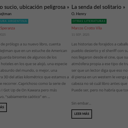
o sucio, ubicación peligrosa »
La senda del solitario »
Rejtman
O. Henry
TURA ARGENTINA
OTRAS LITERATURAS
 Speranza
Marcos Crotto Vila
2025
11 SEP, 2025
de prólogo a su nuevo libro, cuenta
Las historias de forajidos a caball
Rejtman que en un estuche de American
pueblo desierto y el sheriff con 
 guarda biromes de algunos de los
nos llegaron desde el cine, que s
oteles en los que se alojó, una especie
atmósfera propia a ese tipo de t
s absurdo del mundo, o mejor, una
ser que un lector diga que eso no 
a 3D del atlas kilométrico que estamos a
él piensa en un western le venga 
e recorrer. Caprichoso como la serie de
cabeza no sé cuál libro antes que 
s I Got Up de On Kawara pero más
Puede ser, pero no habría que to
o, “sabiamente caótico” en ...
Sin embar...
MÁS
LEER MÁS