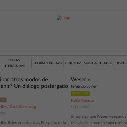
OTRAS
TEORÍA Y ENSAYO
CINE Y TV
MÚSICA
TEATRO
DISCU
LITERATURAS
inar otros modos de
Weser »
venir? Un diálogo postergado
Fernando Spiner
CINE Y TV
IÓN
Pablo Potenza
ller / Darío Steimberg
19 FEB, 2026
2026
Si hay algo que Weser —segunda 
ller: Releo en estos días El espíritu de la
trilogía de Fernando Spiner sobre 