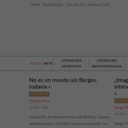
STAFF
PUBLICIDAD
CONTACTO
NEWSLETTER
LITERATURA
LITERATURA
INICIO
ARTE
ARGENTINA
IBEROAMERICANA
No es un mundo sin Borges,
¿Imag
todavía »
inter
»
DISCUSIÓN
DISCUS
Patricio Pron
30 ABR, 2026
Diego Pe
26 MAR, 
Una tarde, en Buenos Aires, Adolfo Bioy Casares
estaba yendo a comprar la prensa cuando “un
Diego Pe