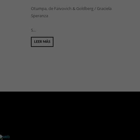
Otumpa, de Faivovich & Goldberg / Graciela
Speranza
S...
LEER MÁS
web