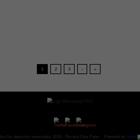
1
2
3
›
»
dos los derechos reservados 2018 -
Revista Otra Parte
. Powered by
Urano