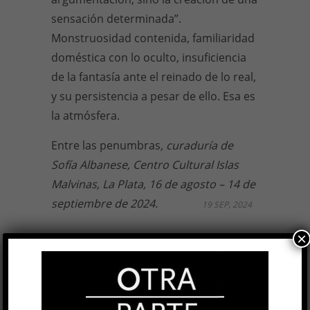
sensación determinada”.
Monstruosidad contenida, familiaridad
doméstica con lo oculto, insuficiencia
de la fantasía ante el reinado de lo real,
y su persistencia a pesar de ello. Esa es
la atmósfera.
Entre las penumbras
, curaduría de
Sofía Albanese, Centro Cultural Islas
Malvinas, La Plata, 16 de agosto – 14 de
septiembre de 2024.
19 SEP, 2024
×
Facebook
0
Twitter
0
Google+
0
Email
0
Telegram
WhatsApp