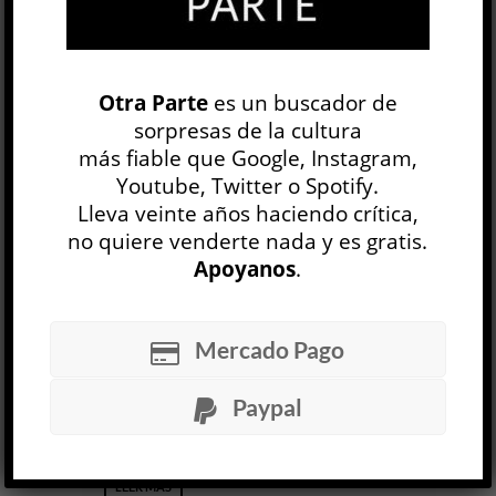
ETIQUETAS
ARTE
ARTE ARGENTINO
ARTISTAS DEL CONURBANO
FANTASÍA
Otra Parte
es un buscador de
sorpresas de la cultura
GÓTICO ONÍRICO
LA PLATA
MIEDO
más fiable que Google, Instagram,
MIEDO HISTÓRICO
MUESTRA
Youtube, Twitter o Spotify.
Lleva veinte años haciendo crítica,
Hipnagogia
no quiere venderte nada y es gratis.
Florencia Caiazza
Apoyanos
.
ARTE
Mami Goda
6 AGO
Mercado Pago
Las paredes de la galería conservan huellas
materiales de su pasado. Como si se tratara de
Paypal
un estrato geológico,...
LEER MÁS