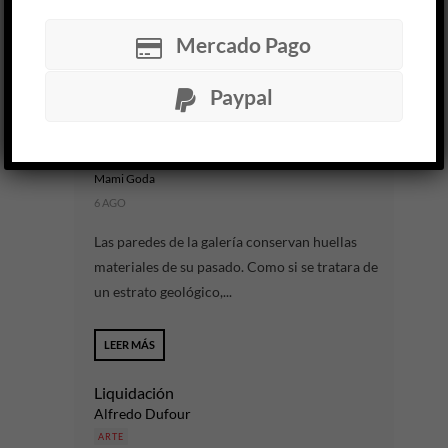
INSTALACIONES
LUZ
MUESTRA
Mercado Pago
RACIONALISTA
Paypal
Hipnagogia
Florencia Caiazza
ARTE
Mami Goda
6 AGO
Las paredes de la galería conservan huellas
materiales de su pasado. Como si se tratara de
un estrato geológico,...
LEER MÁS
Liquidación
Alfredo Dufour
ARTE