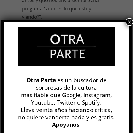
antes y que nos envía siempre a la
pregunta “¿qué es lo que estoy
viendo?”.
×
Augusto Zanela,
S/T # 2 (mambo)
,
Galería Miranda Bosch, Buenos Aires,
marzo-mayo de 2025.
1 MAY, 2025
Facebook
0
Twitter
2
Otra Parte
es un buscador de
sorpresas de la cultura
Google+
0
Email
0
más fiable que Google, Instagram,
Youtube, Twitter o Spotify.
Telegram
WhatsApp
Lleva veinte años haciendo crítica,
no quiere venderte nada y es gratis.
ETIQUETAS
ARQUITECTO
ARTE
Apoyanos
.
ARTE ARGENTINO
GALERÍA
HABITACIÓN