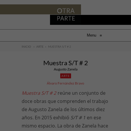
Menu
≡
INICIO
»
ARTE
»
MUESTRA S/T # 2
Muestra S/T # 2
Augusto Zanela
ARTE
Álvaro Fernández Bravo
Muestra S/T # 2
reúne un conjunto de
doce obras que comprenden el trabajo
de Augusto Zanela de los últimos diez
años. En 2015 exhibió
S/T # 1
en ese
mismo espacio. La obra de Zanela hace