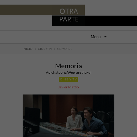
Menu
≡
INICIO
»
CINE Y TV
»
MEMORIA
Memoria
Apichatpong Weerasethakul
CINE Y TV
Javier Mattio