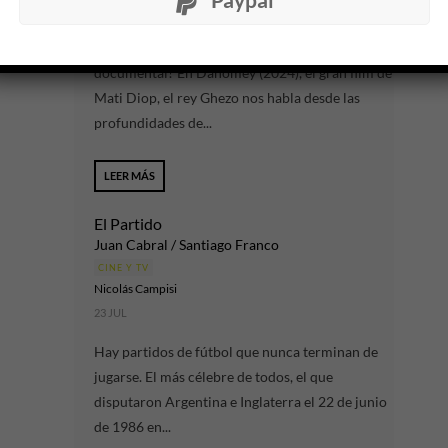
6 AGO
¿Puede una voz en off modificar el destino de un
documental? En Dahomey (2024), el gran film de
Mati Diop, el rey Ghezo nos habla desde las
profundidades de...
LEER MÁS
El Partido
Juan Cabral / Santiago Franco
CINE Y TV
Nicolás Campisi
23 JUL
Hay partidos de fútbol que nunca terminan de
jugarse. El más célebre de todos, el que
disputaron Argentina e Inglaterra el 22 de junio
de 1986 en...