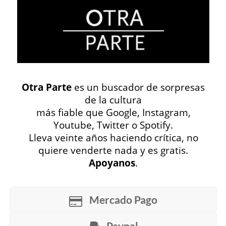
Facebook
0
Twitter
1
Google+
0
Email
0
Telegram
WhatsApp
Otra Parte
es un buscador de sorpresas
ETIQUETAS
ANCESTRAL
de la cultura
ANTROPÓLOGA METAFÍSICA
más fiable que Google, Instagram,
Youtube, Twitter o Spotify.
APICHATPONG WEERASETHAKUL
CINE
Lleva veinte años haciendo crítica, no
COLOMBIA
HUMANO
IDENTIDAD
quiere venderte nada y es gratis.
MEMORIA
SONIDO
TILDA SWINTON
Apoyanos
.
LS83
Herman Szwarcbart
Mercado Pago
CINE Y TV
Patricio Pina
Paypal