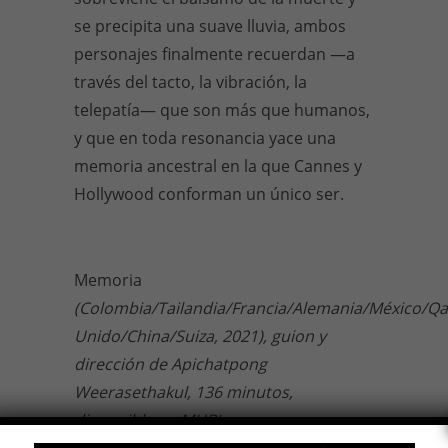
se precipita una suave lluvia, ambos
personajes finalmente recuerdan —a
través del tacto, la vibración, la
telepatía— que son más que humanos,
y que en toda resonancia yace una
memoria ancestral en la que Cannes y
Hollywood conforman un único ser.
Memoria
(Colombia/Tailandia/Francia/Alemania/México/Qa
Unido/China/Suiza, 2021), guion y
dirección de Apichatpong
Weerasethakul, 136 minutos,
disponible en MUBI.
18 AGO, 2022