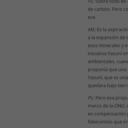
PL:
Sobre todo en 
de carbón. Pero co
ese.
MS:
Es la aspirac
a la expansión de 
esos minerales y e
iniciativa Yasuní 
ambientales, cuand
proponía que una 
Yasuní, que es una
quedara bajo tierr
PL:
Pero esa propue
marco de la ONU, 
en compensación po
fideicomiso que cr