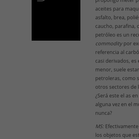
propongo meter pr
aceites para maqui
asfalto, brea, poli
caucho, parafina, 
petróleo es un rec
commodity
por exc
referencia al carbó
casi derivados, es
menor, suele estar
petroleras, como s
otros sectores de 
¿Será este el as e
alguna vez en el 
nunca?
MS:
Efectivamente 
los objetos que es