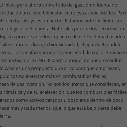
etróleo, pero ahora sobre todo del gas como fuente de
 producido un cierto bienestar en nuestras sociedades. Pero
 petróleo barato ya es un hecho. Estamos ante los límites no
o ecológicos del planeta. Naturales porque los recursos no
cológicos porque ante los impactos de este sistema basado 
siles sobre el clima, la biodiversidad, el agua y el modelo
necesario transformar nuestra sociedad de cuajo. A mí no 
 perspectiva de la ONG 350.org, aunque me puede resultar
odo caso es una propuesta que sirve para que empresas y
públicos no inviertan más en combustibles fósiles,
eso de desinversión. No son los únicos que consideran, en
is climática y de su aceleración, que los combustibles fósiles
erados como activos varados u obsoletos dentro de poco.
 nada más y nada menos, que lo que está bajo tierra debe
erra.