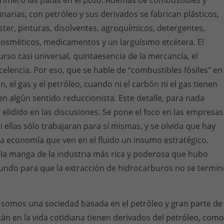
imero las patas en el pozo. Además de combustibles y
narias, con petróleo y sus derivados se fabrican plásticos,
éster, pinturas, disolventes, agroquímicos, detergentes,
cosméticos, medicamentos y un larguísimo etcétera. El
urso casi universal, quintaesencia de la mercancía, el
elencia. Por eso, que se hable de “combustibles fósiles” en
n, el gas y el petróleo, cuando ni el carbón ni el gas tienen
 en algún sentido reduccionista. Este detalle, para nada
 elidido en las discusiones. Se pone el foco en las empresas
i ellas sólo trabajaran para sí mismas, y se olvida que hay
la economía que ven en el fluido un insumo estratégico.
n la manga de la industria más rica y poderosa que hubo
mundo para que la extracción de hidrocarburos no se termin
somos una sociedad basada en el petróleo y gran parte de
tán en la vida cotidiana tienen derivados del petróleo, como