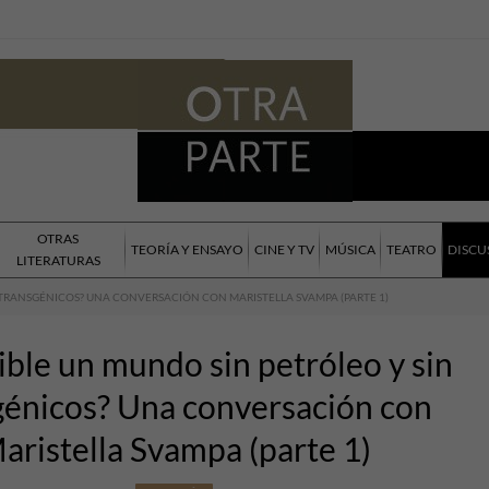
OTRAS
TEORÍA Y ENSAYO
CINE Y TV
MÚSICA
TEATRO
DISCU
LITERATURAS
N TRANSGÉNICOS? UNA CONVERSACIÓN CON MARISTELLA SVAMPA (PARTE 1)
ible un mundo sin petróleo y sin
génicos? Una conversación con
aristella Svampa (parte 1)