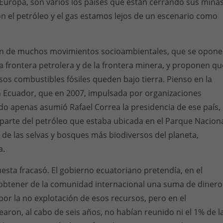
Europa, son varios los países que están cerrando sus mina
n el petróleo y el gas estamos lejos de un escenario como
ión de muchos movimientos socioambientales, que se opon
la frontera petrolera y de la frontera minera, y proponen qu
sos combustibles fósiles queden bajo tierra. Pienso en la
en Ecuador, que en 2007, impulsada por organizaciones
o apenas asumió Rafael Correa la presidencia de ese país,
parte del petróleo que estaba ubicada en el Parque Nacion
 de las selvas y bosques más biodiversos del planeta,
a.
sta fracasó. El gobierno ecuatoriano pretendía, en el
obtener de la comunidad internacional una suma de dinero
r la no explotación de esos recursos, pero en el
earon, al cabo de seis años, no habían reunido ni el 1% de l