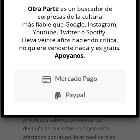
las minorías violentadas por el capital?
Otra Parte
es un buscador de
¿No es posible observar en esa
sorpresas de la cultura
presencia el accionar del doble
más fiable que Google, Instagram,
comando del neoliberalismo, es decir,
Youtube, Twitter o Spotify.
el mercado celebrador de las
Lleva veinte años haciendo crítica,
diferencias y la violencia fundante?
no quiere venderte nada y es gratis.
Apoyanos
.
Los cuerpos disidentes, las
comunidades indígenas, los
feminismos y los ecologismos
Mercado Pago
encuentran en el ámbito artístico un
espacio de realización mientras son
Paypal
atacados en el resto del espacio social.
Los programas curatoriales recuperan
prácticas y saberes comunitarios,
después de que estos se hayan visto
afectados por las políticas neoliberales.