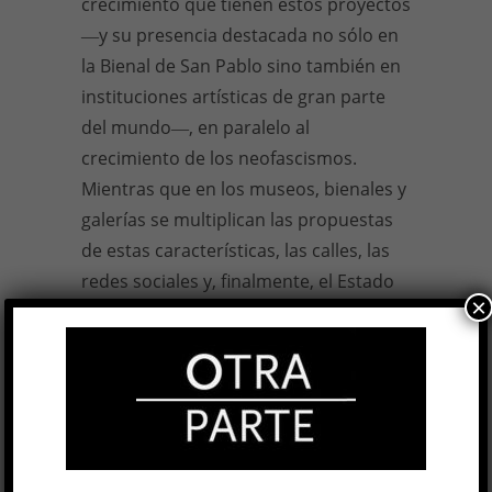
crecimiento que tienen estos proyectos
―y su presencia destacada no sólo en
la Bienal de San Pablo sino también en
instituciones artísticas de gran parte
del mundo―, en paralelo al
crecimiento de los neofascismos.
Mientras que en los museos, bienales y
galerías se multiplican las propuestas
de estas características, las calles, las
redes sociales y, finalmente, el Estado
×
se vuelven un reservorio para las
propuestas reaccionarias. ¿Las
bienales, los museos y las galerías
constituyen hoy espacios críticos frente
a la emergencia del neofascismo o se
han vuelto templos cuyos adeptos son