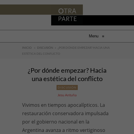
Menu
≡
INICIO
»
DISCUSIÓN
»
¿POR DÓNDE EMPEZAR? HACIA UNA
ESTÉTICA DEL CONFLICTO
¿Por dónde empezar? Hacia
una estética del conflicto
DISCUSIÓN
Jesu Antuña
Vivimos en tiempos apocalípticos. La
restauración conservadora impulsada
por el gobierno nacional en la
Argentina avanza a ritmo vertiginoso