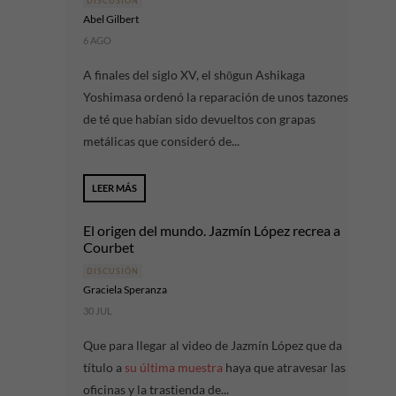
DISCUSIÓN
Abel Gilbert
6 AGO
A finales del siglo XV, el shōgun Ashikaga
Yoshimasa ordenó la reparación de unos tazones
de té que habían sido devueltos con grapas
metálicas que consideró de...
LEER MÁS
El origen del mundo. Jazmín López recrea a
Courbet
DISCUSIÓN
Graciela Speranza
30 JUL
Que para llegar al video de Jazmín López que da
título a
su última muestra
haya que atravesar las
oficinas y la trastienda de...