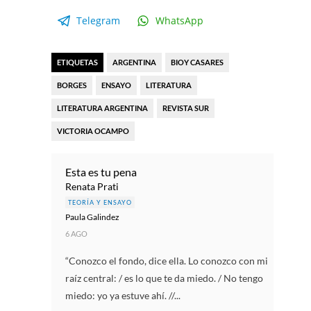
Telegram
WhatsApp
ETIQUETAS
ARGENTINA
BIOY CASARES
BORGES
ENSAYO
LITERATURA
LITERATURA ARGENTINA
REVISTA SUR
VICTORIA OCAMPO
Esta es tu pena
Renata Prati
TEORÍA Y ENSAYO
Paula Gal​i​ndez
6 AGO
“Conozco el fondo, dice ella. Lo conozco con mi
raíz central: / es lo que te da miedo. / No tengo
miedo: yo ya estuve ahí. //...