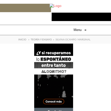
Menu
≡
INICIO
»
TEORÍA Y ENSAYO
»
SILVINA OCAMPO: MARGINAL