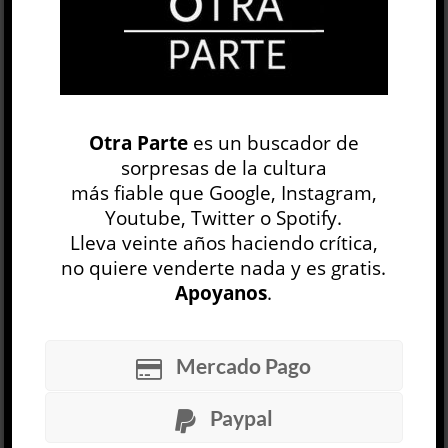
hasta el borde: bordes del psiquismo, bordes de
los cuerpos, ahí donde la palabra pudor suena
como...
LEER MÁS
Otra Parte
es un buscador de
Una conversación prolongada al infinito
sorpresas de la cultura
Jaquelina Miranda
más fiable que Google, Instagram,
LITERATURA ARGENTINA
Youtube, Twitter o Spotify.
Julieta Yelin
Lleva veinte años haciendo crítica,
30 JUL
no quiere venderte nada y es gratis.
Apoyanos
.
Una nena salva a su hermano menor con la
imaginación; otra extraña dolorosamente a su
hermano mayor, que está de viaje; una
Mercado Pago
estudiante secundaria oculta su embarazo...
Paypal
LEER MÁS