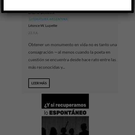
Tener lo que se tiene. Volumen II
Diana Bellessi
LITERATURA ARGENTINA
Léonce W. Lupette
23 JUL
Obtener un monumento en vida no es tanto una
consagración —al menos cuando la poeta en
cuestión se encuentra desde hace rato entre las
más reconocidas y...
LEER MÁS