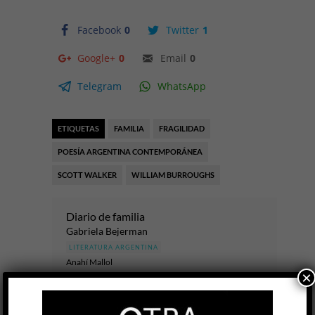
Facebook
0
Twitter
1
Google+
0
Email
0
Telegram
WhatsApp
ETIQUETAS
FAMILIA
FRAGILIDAD
POESÍA ARGENTINA CONTEMPORÁNEA
SCOTT WALKER
WILLIAM BURROUGHS
Diario de familia
Gabriela Bejerman
LITERATURA ARGENTINA
Anahí Mallol
×
6 AGO
Las escrituras del yo han ido en los últimos años