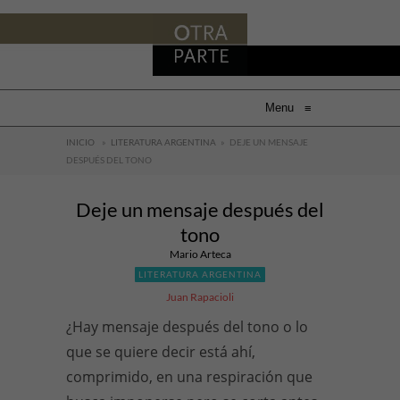
Menu
≡
INICIO
»
LITERATURA ARGENTINA
»
DEJE UN MENSAJE
DESPUÉS DEL TONO
Deje un mensaje después del
tono
Mario Arteca
LITERATURA ARGENTINA
Juan Rapacioli
¿Hay mensaje después del tono o lo
que se quiere decir está ahí,
comprimido, en una respiración que