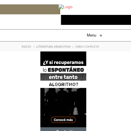
Menu
≡
INICIO
»
LITERATURA ARGENTINA
»
OBRA COMPLETA