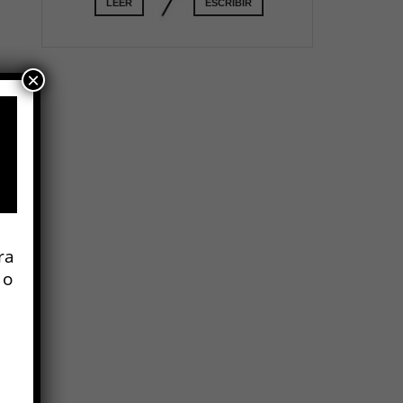
LEER
ESCRIBIR
×
ra
 o
ma