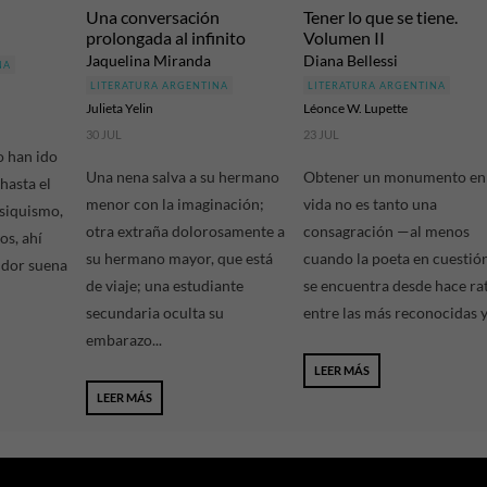
Una conversación
Tener lo que se tiene.
prolongada al infinito
Volumen II
Jaquelina Miranda
Diana Bellessi
NA
LITERATURA ARGENTINA
LITERATURA ARGENTINA
Julieta Yelin
Léonce W. Lupette
30 JUL
23 JUL
o han ido
Una nena salva a su hermano
Obtener un monumento en
hasta el
menor con la imaginación;
vida no es tanto una
psiquismo,
otra extraña dolorosamente a
consagración —al menos
os, ahí
su hermano mayor, que está
cuando la poeta en cuestió
udor suena
de viaje; una estudiante
se encuentra desde hace ra
secundaria oculta su
entre las más reconocidas y.
embarazo...
LEER MÁS
LEER MÁS