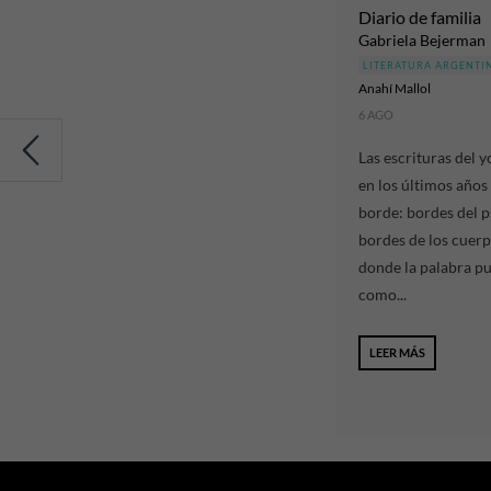
Diario de familia
Gabriela Bejerman
LITERATURA ARGENTI
Anahí Mallol
6 AGO
Las escrituras del y
en los últimos años 
borde: bordes del 
bordes de los cuerp
donde la palabra p
como...
LEER MÁS