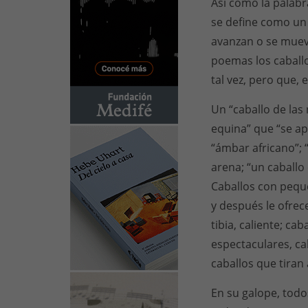
Así como la palabr
se define como un
avanzan o se muev
poemas los caballo
tal vez, pero que, e
Un “caballo de las
equina” que “se ap
“ámbar africano”; 
arena; “un caballo
Caballos con pequ
y después le ofrece
tibia, caliente; ca
espectaculares, c
caballos que tiran 
En su galope, tod