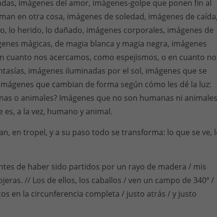
adas, imágenes del amor, imágenes-golpe que ponen fin al
rman en otra cosa, imágenes de soledad, imágenes de caída
o, lo herido, lo dañado, imágenes corporales, imágenes de
ágenes mágicas, de magia blanca y magia negra, imágenes
n cuanto nos acercamos, como espejismos, o en cuanto no
tasías, imágenes iluminadas por el sol, imágenes que se
 imágenes que cambian de forma según cómo les dé la luz:
nas o animales? Imágenes que no son humanas ni animales
 es, a la vez, humano y animal.
n, en tropel, y a su paso todo se transforma: lo que se ve, 
ntes de haber sido partidos por un rayo de madera / mis
jeras. // Los de ellos, los caballos / ven un campo de 340º /
s en la circunferencia completa / justo atrás / y justo