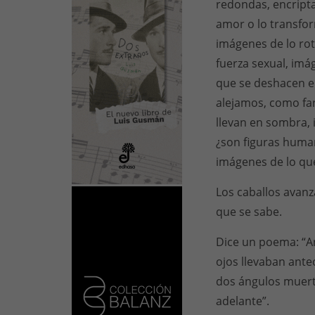
redondas, encript
amor o lo transfo
imágenes de lo rot
fuerza sexual, im
que se deshacen e
alejamos, como fan
llevan en sombra,
¿son figuras huma
imágenes de lo que
Los caballos avanza
que se sabe.
Dice un poema: “A
ojos llevaban anteo
dos ángulos muerto
adelante”.