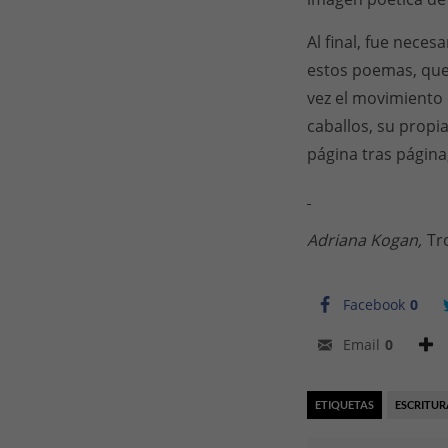
Al final, fue nece
estos poemas, que 
vez el movimiento 
caballos, su propi
página tras página
Adriana Kogan,
Tr
Facebook
0
Email
0
ETIQUETAS
ESCRITUR