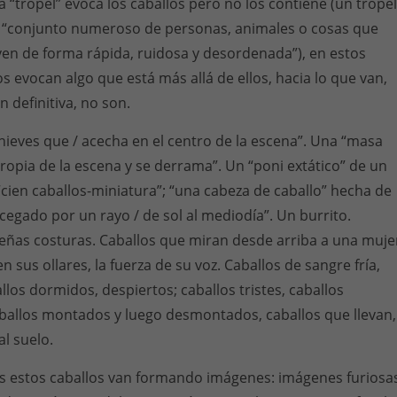
a “tropel” evoca los caballos pero no los contiene (un tropel
 “conjunto numeroso de personas, animales o cosas que
en de forma rápida, ruidosa y desordenada”), en estos
s evocan algo que está más allá de ellos, hacia lo que van,
n definitiva, no son.
 nieves que / acecha en el centro de la escena”. Una “masa
ropia de la escena y se derrama”. Un “poni extático” de un
“cien caballos-miniatura”; “una cabeza de caballo” hecha de
 cegado por un rayo / de sol al mediodía”. Un burrito.
eñas costuras. Caballos que miran desde arriba a una muje
n sus ollares, la fuerza de su voz. Caballos de sangre fría,
ballos dormidos, despiertos; caballos tristes, caballos
aballos montados y luego desmontados, caballos que llevan,
al suelo.
os estos caballos van formando imágenes: imágenes furiosa