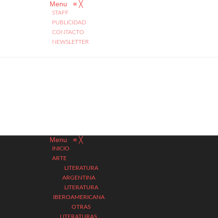
Menu
≡
╳
STAFF
PUBLICIDAD
CONTACTO
NEWSLETTER
Menu
≡
╳
INICIO
ARTE
LITERATURA
ARGENTINA
LITERATURA
IBEROAMERICANA
OTRAS
LITERATURAS