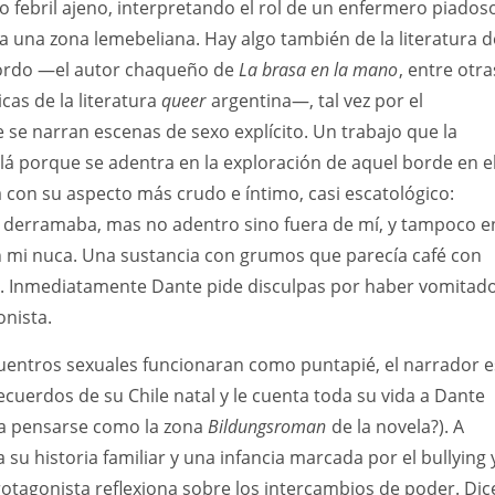
io febril ajeno, interpretando el rol de un enfermero piados
a una zona lemebeliana. Hay algo también de la literatura d
lordo —el autor chaqueño de
La brasa en la mano
, entre otra
as de la literatura
queer
argentina—, tal vez por el
se narran escenas de sexo explícito. Un trabajo que la
llá porque se adentra en la exploración de aquel borde en e
a con su aspecto más crudo e íntimo, casi escatológico:
e derramaba, mas no adentro sino fuera de mí, y tampoco e
n mi nuca. Una sustancia con grumos que parecía café con
a”. Inmediatamente Dante pide disculpas por haber vomitad
nista.
uentros sexuales funcionaran como puntapié, el narrador e
ecuerdos de su Chile natal y le cuenta toda su vida a Dante
da pensarse como la zona
Bildungsroman
de la novela?). A
su historia familiar y una infancia marcada por el bullying 
rotagonista reflexiona sobre los intercambios de poder. Dic