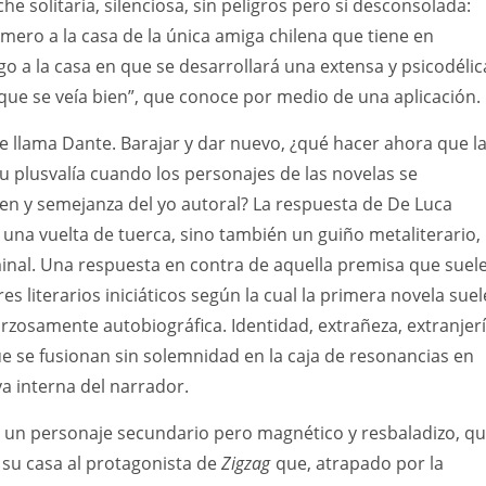
e solitaria, silenciosa, sin peligros pero sí desconsolada:
imero a la casa de la única amiga chilena que tiene en
go a la casa en que se desarrollará una extensa y psicodélic
que se veía bien”, que conoce por medio de una aplicación.
 se llama Dante. Barajar y dar nuevo, ¿qué hacer ahora que l
su plusvalía cuando los personajes de las novelas se
en y semejanza del yo autoral? La respuesta de De Luca
 una vuelta de tuerca, sino también un guiño metaliterario,
inal. Una respuesta en contra de aquella premisa que suel
res literarios iniciáticos según la cual la primera novela suel
orzosamente autobiográfica. Identidad, extrañeza, extranjer
e se fusionan sin solemnidad en la caja de resonancias en
va interna del narrador.
 un personaje secundario pero magnético y resbaladizo, q
 su casa al protagonista de
Zigzag
que, atrapado por la