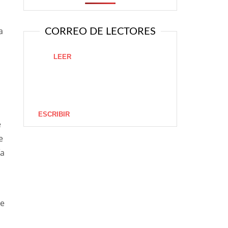
a
CORREO DE LECTORES
LEER
a
ESCRIBIR
e
e
ía
ue