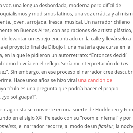
a voz, una lengua desbordada, moderna pero difícil de
oloquialismos y modismos latinos, una voz errática y al mis
nte, joven, arrojada, fresca, musical. Un narrador chileno
ente en Buenos Aires, con aspiraciones de artista plástico,
 de levantar un espejo encontrado en la calle y llevárselo a
ra el proyecto final de Dibujo I, una materia que cursa en la
a, en la que le pidieron un autorretrato: “Entonces decidí
al como lo veía en el reflejo. Sería mi interpretación de
Las
ez”. Sin embargo, en ese proceso el narrador cree descubr
prime. Hace unos años se hizo viral
una canción de
yo título es una pregunta que podría hacer el propio
 ¿yo soi guapa?”.
protagonista se convierte en una suerte de Huckleberry Fin
ndo en el siglo XXI. Peleado con su “roomie infernal” y por
omeless
, el narrador recorre, al modo de un
flanêur
, la noch