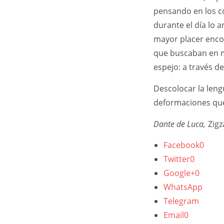
pensando en los c
durante el día lo 
mayor placer encon
que buscaban en mí
espejo: a través de
Descolocar la lengu
deformaciones que 
Dante de Luca,
Zigz
Facebook
0
Twitter
0
Google+
0
WhatsApp
Telegram
Email
0