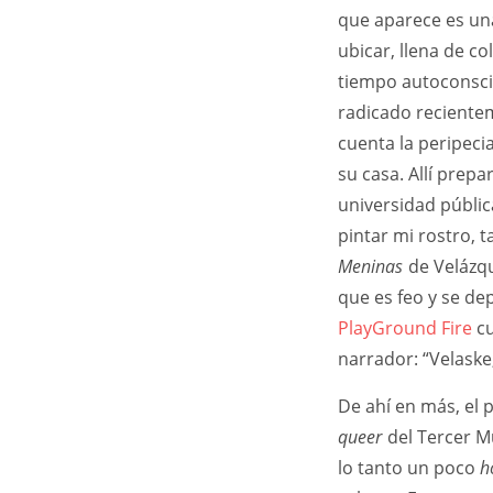
que aparece es un
ubicar, llena de c
tiempo autoconscie
radicado recientem
cuenta la peripecia
su casa. Allí prepa
universidad públic
pintar mi rostro, t
Meninas
de Velázqu
que es feo y se de
PlayGround Fire
cu
narrador: “Velaske,
De ahí en más, el 
queer
del Tercer Mu
lo tanto un poco
h