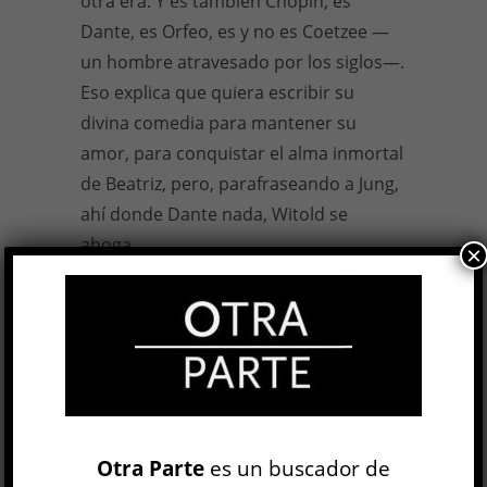
otra era. Y es también Chopin, es
Dante, es Orfeo, es y no es Coetzee —
un hombre atravesado por los siglos—.
Eso explica que quiera escribir su
divina comedia para mantener su
amor, para conquistar el alma inmortal
de Beatriz, pero, parafraseando a Jung,
ahí donde Dante nada, Witold se
ahoga.
×
En un momento, bien entrada la
novela, el polaco le dice a Beatriz que
ella le da paz, que es su símbolo de paz,
y Beatriz lo ve como algo absurdo
porque, como diría Charly García,
ahora todo suena diferente.
Otra Parte
es un buscador de