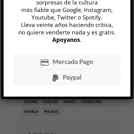
sorpresas de la cultura
más fiable que Google, Instagram,
J.M. Coetzee,
El polaco
, traducción de
Youtube, Twitter o Spotify.
Mariana Dimópulos, Kolapse / El hilo de
Lleva veinte años haciendo crítica,
Ariadna, 2022, 144 págs.
no quiere venderte nada y es gratis.
10 NOV, 2022
Apoyanos
.
Facebook
0
Twitter
1
Mercado Pago
Google+
0
Email
3
Telegram
WhatsApp
Paypal
ETIQUETAS
AMOR
CHARLY GARCÍA
CHOPIN
COETZEE
DANTE
LITERATURA
NOVELA
POLACO