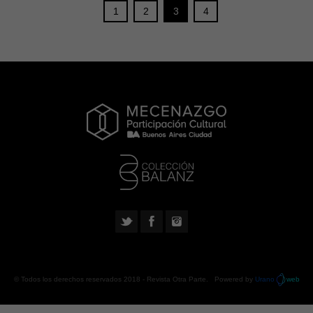
1
2
3
4
© Todos los derechos reservados 2018 -
Revista Otra Parte
. Powered by
Urano
web