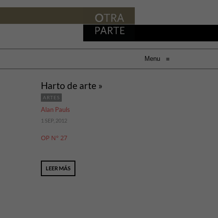
Menu
≡
Harto de arte »
ARTES
Alan Pauls
1 SEP, 2012
OP N° 27
LEER MÁS