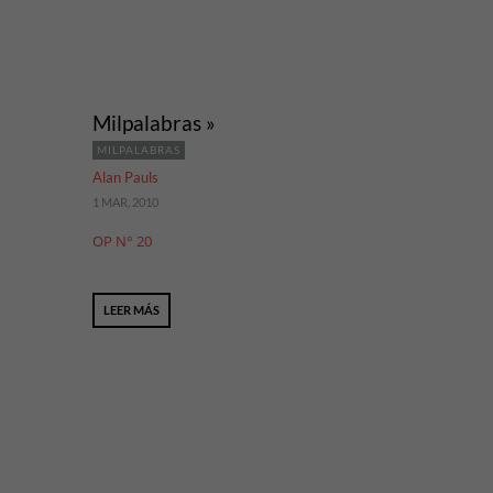
Milpalabras »
MILPALABRAS
Alan Pauls
1 MAR, 2010
OP N° 20
LEER MÁS