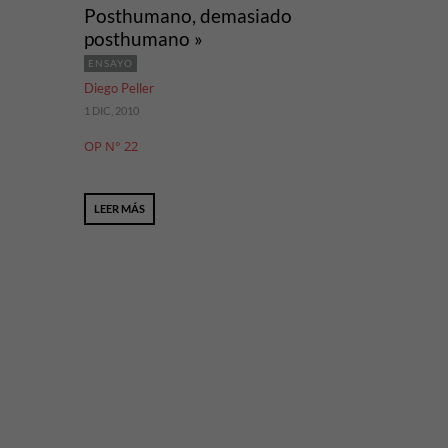
Posthumano, demasiado
posthumano »
ENSAYO
Diego Peller
1 DIC, 2010
OP N° 22
LEER MÁS