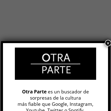
×
Retrato de una impostora »
CINE
Alan Pauls
Otra Parte
es un buscador de
1 DIC, 2008
sorpresas de la cultura
OP N° 16
más fiable que Google, Instagram,
Youtube, Twitter o Spotify.