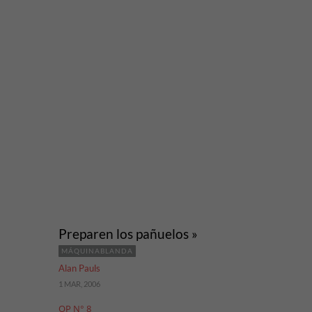
Preparen los pañuelos »
MÁQUINABLANDA
Alan Pauls
1 MAR, 2006
OP N° 8