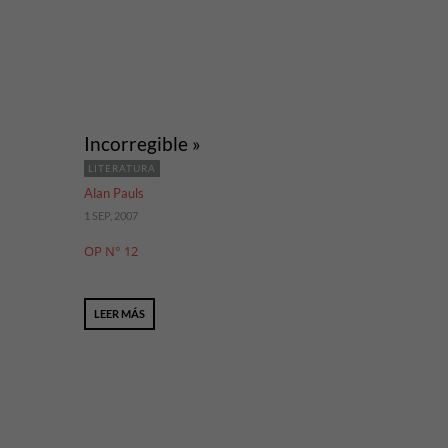
Incorregible »
LITERATURA
Alan Pauls
1 SEP, 2007
OP N° 12
LEER MÁS