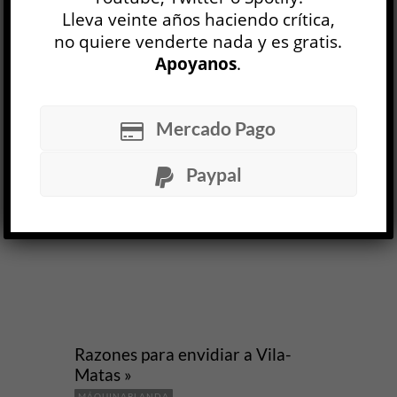
Lleva veinte años haciendo crítica,
LEER MÁS
no quiere venderte nada y es gratis.
Apoyanos
.
Mercado Pago
Paypal
Razones para envidiar a Vila-
Matas »
MÁQUINABLANDA