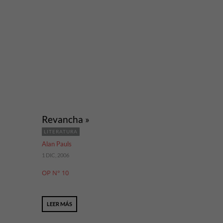
Revancha »
LITERATURA
Alan Pauls
1 DIC, 2006
OP N° 10
LEER MÁS