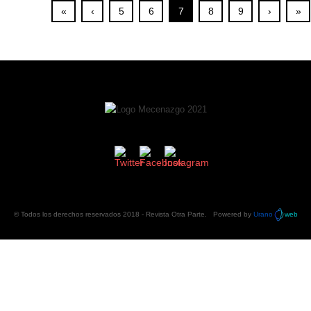
«
‹
5
6
7
8
9
›
»
© Todos los derechos reservados 2018 -
Revista Otra Parte
. Powered by
Urano
web