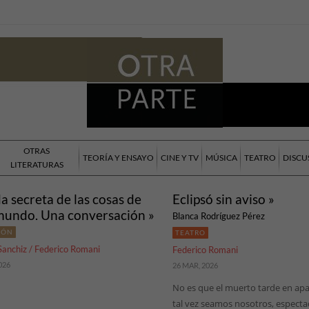
OTRAS
TEORÍA Y ENSAYO
CINE Y TV
MÚSICA
TEATRO
DISCU
LITERATURAS
da secreta de las cosas de
Eclipsó sin aviso »
mundo. Una conversación »
Blanca Rodríguez Pérez
IÓN
TEATRO
Sanchiz / Federico Romani
Federico Romani
026
26 MAR, 2026
No es que el muerto tarde en apa
tal vez seamos nosotros, especta