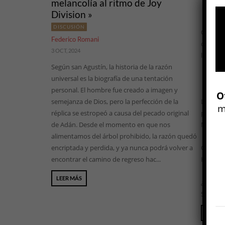
melancolía al ritmo de Joy
Division »
DISCUSIÓN
Otra Par
Federico Romani
discusió
3 OCT, 2024
leídas.
Según san Agustín, la historia de la razón
universal es la biografía de una tentación
personal. El hombre fue creado a imagen y
O
semejanza de Dios, pero la perfección de la
La Argen
m
réplica se estropeó a causa del pecado original
pedagogí
de Adán. Desde el momento en que nos
Mariste
alimentamos del árbol prohibido, la razón quedó
encriptada y perdida, y ya nunca podrá volver a
Corrien
encontrar el camino de regreso hac...
Hernán D
LEER MÁS
¿Puede 
Sob...
LEER 