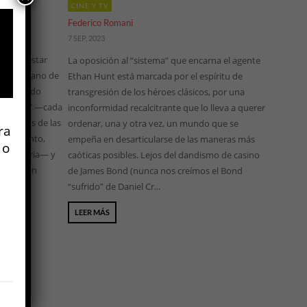
CINE Y TV
Federico Romani
7 SEP, 2023
de Bienestar
La oposición al “sistema” que encarna el agente
teamericano de
Ethan Hunt está marcada por el espíritu de
ndicionado
transgresión de los héroes clásicos, por una
 Agentes” —cada
inconformidad recalcitrante que lo lleva a querer
 salarios de las
ordenar, una y otra vez, un mundo que se
ra
se momento,
empeña en desarticularse de las maneras más
 o
a industria— y
caóticas posibles. Lejos del dandismo de casino
omics” en
de James Bond (nunca nos creímos el Bond
“sufrido” de Daniel Cr...
LEER MÁS