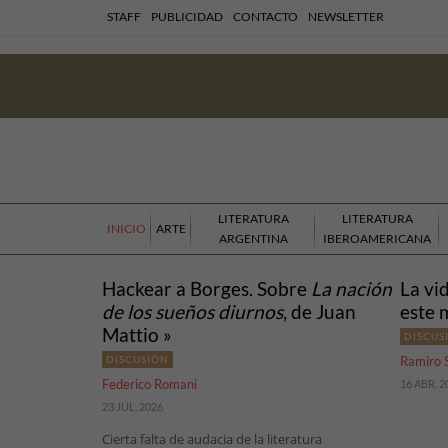
STAFF
PUBLICIDAD
CONTACTO
NEWSLETTER
LITERATURA
LITERATURA
INICIO
ARTE
ARGENTINA
IBEROAMERICANA
Hackear a Borges. Sobre
La nación
La vi
de los sueños diurnos
, de Juan
este 
Mattio »
DISCUS
DISCUSIÓN
Ramiro 
Federico Romani
16 ABR, 2
23 JUL, 2026
Cierta falta de audacia de la literatura