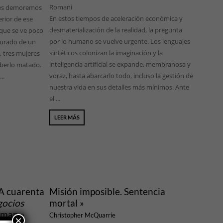
Romani
nes demoremos
En estos tiempos de aceleración económica y
erior de ese
desmaterialización de la realidad, la pregunta
que se ve poco
por lo humano se vuelve urgente. Los lenguajes
turado de un
sintéticos colonizan la imaginación y la
, tres mujeres
inteligencia artificial se expande, membranosa y
aberlo matado.
voraz, hasta abarcarlo todo, incluso la gestión de
..
nuestra vida en sus detalles más mínimos. Ante
el ...
LEER MÁS
 A cuarenta
Misión imposible. Sentencia
ocios
mortal »
kman »
Christopher McQuarrie
×