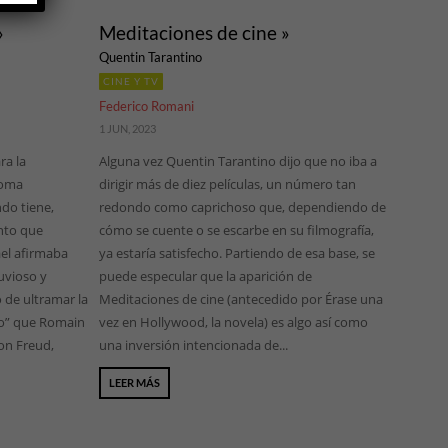
»
Meditaciones de cine »
Quentin Tarantino
CINE Y TV
Federico Romani
1 JUN, 2023
ra la
Alguna vez Quentin Tarantino dijo que no iba a
ioma
dirigir más de diez películas, un número tan
do tiene,
redondo como caprichoso que, dependiendo de
ento que
cómo se cuente o se escarbe en su filmografía,
el afirmaba
ya estaría satisfecho. Partiendo de esa base, se
uvioso y
puede especular que la aparición de
o de ultramar la
Meditaciones de cine (antecedido por Érase una
co” que Romain
vez en Hollywood, la novela) es algo así como
on Freud,
una inversión intencionada de...
LEER MÁS