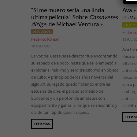
“Si me muero sería una linda
Ava »
última película”. Sobre
Cassavetes
Léa Mys
dirige
, de Michael Ventura »
CINE Y 
DISCUSIÓN
Federic
Federico Romani
13 JUL, 2
10 AGO, 2023
Ava tien
La voz del Cassavetes-director fue encontrando
Pasa un
su espacio de a poco, hasta que se lo empezó a
oftalmól
explotar al máximo y se lo transformó en objeto
antes d
de culto. A principios de los años noventa del
después
siglo XX, su legado quedó flotando entre las
van a pa
escuelas de cine, el paraíso sometido de
embargo,
Sundance y un pelotón de amateurs con
ante la
equipamiento y ganas, a los que se encumbró y
espíritu
olvidó tan rápido que ni siquie...
LEER 
LEER MÁS