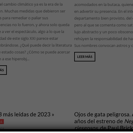
el cambio climático ya es la era de la
acomodados en la butaca, quie
ión. Muchas medidas que debieron ser
en advertir su presencia. En el int
 para remediar o paliar sus
departamento bien provisto, del 
encias no lo fueron, y ahora solo queda
pero al que se comenta como sa
 a ver el espectáculo, algo a lo que la
lujo abstracto y un poco obsceno
ad de este siglo XXI parece estar
rehúyen la responsabilidad de h
brándose. ¿Qué puede decir la literatura
Sus nombres convocan astros y c.
e estado cosas? ¿Cómo se puede acercar
LEER MÁS
n a ese hiperobj...
MÁS
3 más leídas de 2023 »
Ojos de gata peligrosa.
años del estreno de
Neg
AL
riesgosos
, de Paul Bric
024