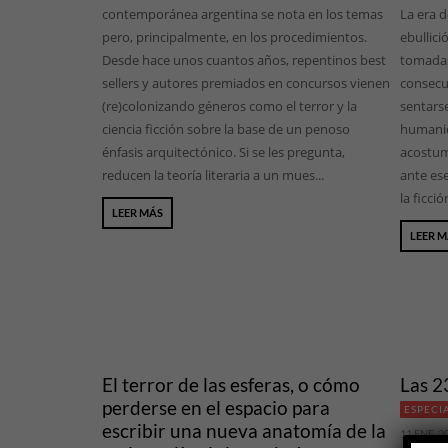
contemporánea argentina se nota en los temas
La era d
pero, principalmente, en los procedimientos.
ebullic
Desde hace unos cuantos años, repentinos best
tomadas
sellers y autores premiados en concursos vienen
consecu
(re)colonizando géneros como el terror y la
sentarse
ciencia ficción sobre la base de un penoso
humanid
énfasis arquitectónico. Si se les pregunta,
acostum
reducen la teoría literaria a un mues...
ante es
la ficció
LEER MÁS
LEER 
El terror de las esferas, o cómo
Las 2
perderse en el espacio para
ESPECI
escribir una nueva anatomía de la
11 ENE, 2