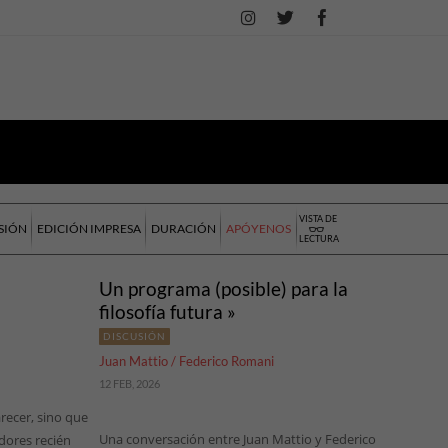
VISTA DE
SIÓN
EDICIÓN IMPRESA
DURACIÓN
APÓYENOS
LECTURA
Un programa (posible) para la
filosofía futura »
DISCUSIÓN
Juan Mattio / Federico Romani
12 FEB, 2026
recer, sino que
Una conversación entre Juan Mattio y Federico
dores recién