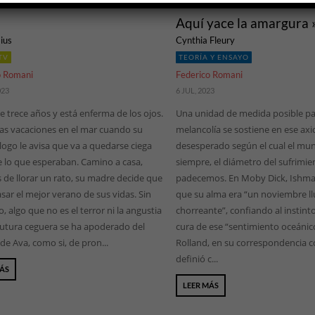
Aquí yace la amargura 
ius
Cynthia Fleury
TV
TEORÍA Y ENSAYO
o Romani
Federico Romani
023
6 JUL, 2023
e trece años y está enferma de los ojos.
Una unidad de medida posible pa
as vacaciones en el mar cuando su
melancolía se sostiene en ese ax
ogo le avisa que va a quedarse ciega
desesperado según el cual el mun
e lo que esperaban. Camino a casa,
siempre, el diámetro del sufrimi
 de llorar un rato, su madre decide que
padecemos. En Moby Dick, Ishma
sar el mejor verano de sus vidas. Sin
que su alma era “un noviembre ll
 algo que no es el terror ni la angustia
chorreante”, confiando al instint
 futura ceguera se ha apoderado del
cura de ese “sentimiento oceáni
 de Ava, como si, de pron...
Rolland, en su correspondencia c
definió c...
MÁS
LEER MÁS