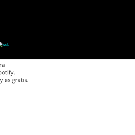
web
ra
otify.
 es gratis.