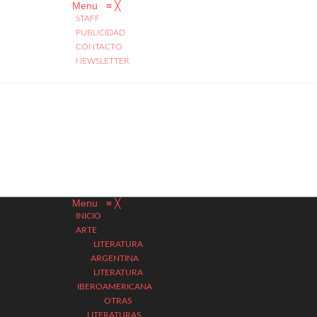
Menu
≡
╳
STAFF
PUBLICIDAD
CONTACTO
NEWSLETTER
Menu
≡
╳
INICIO
ARTE
LITERATURA
ARGENTINA
LITERATURA
IBEROAMERICANA
OTRAS
LITERATURAS