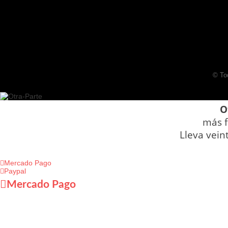
© To
O
más f
Lleva vein
Mercado Pago
Paypal
Mercado Pago