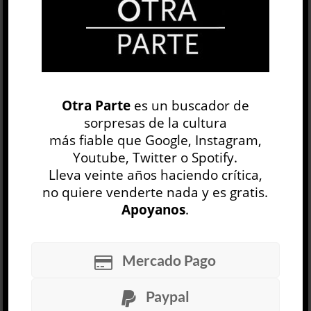
Google+
0
Email
0
Telegram
WhatsApp
ETIQUETAS
APOLO
ASTRONAUTA
Otra Parte
es un buscador de
CIENCIA FICCIÓN
CINE
ESPACIO
FAMILIA
sorpresas de la cultura
más fiable que Google, Instagram,
GUERRA FRÍA
INFANCIA
NASA
NIÑO
Youtube, Twitter o Spotify.
NOSTALGIA
RICHARD LINKLATER
SUBURBIO
Lleva veinte años haciendo crítica,
VIETNAM
no quiere venderte nada y es gratis.
Apoyanos
.
LS83
Herman Szwarcbart
Mercado Pago
CINE Y TV
Patricio Pina
6 AGO
Paypal