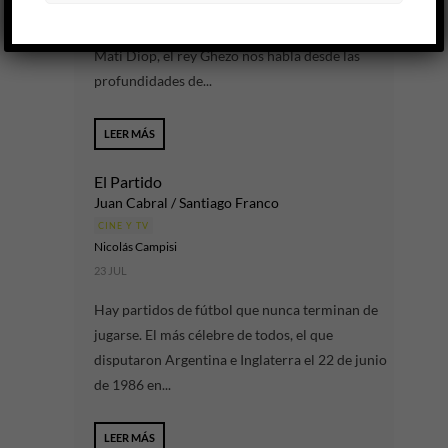
¿Puede una voz en off modificar el destino de un
documental? En Dahomey (2024), el gran film de
Mati Diop, el rey Ghezo nos habla desde las
profundidades de...
LEER MÁS
El Partido
Juan Cabral / Santiago Franco
CINE Y TV
Nicolás Campisi
23 JUL
Hay partidos de fútbol que nunca terminan de
jugarse. El más célebre de todos, el que
disputaron Argentina e Inglaterra el 22 de junio
de 1986 en...
LEER MÁS