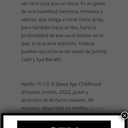
ser otra cosa que un chico. Es un gesto
de una humildad hermosa, inmenso y
valioso, que obliga a mirar hacia atrás,
pero también hacia arriba, hacia la
profundidad de ese vacío estelar en el
que, si se presta atención, todavía
pueden escucharse las voces de Johnny
Cash y Syd Barrett.
Apollo 10 1/2. A Space Age Childhood
(Estados Unidos, 2022), guion y
dirección de Richard Linklater, 98
minutos, disponible en Netflix.
28 JUL, 2022
×
Facebook
0
Twitter
0