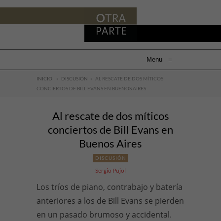
Menu
≡
INICIO
»
DISCUSIÓN
»
AL RESCATE DE DOS MÍTICOS
CONCIERTOS DE BILL EVANS EN BUENOS AIRES
Al rescate de dos míticos
conciertos de Bill Evans en
Buenos Aires
DISCUSIÓN
Sergio Pujol
Los tríos de piano, contrabajo y batería
anteriores a los de Bill Evans se pierden
en un pasado brumoso y accidental.