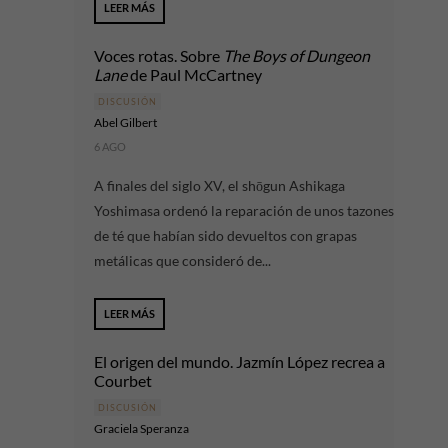
LEER MÁS
Voces rotas. Sobre
The Boys of Dungeon
Lane
de Paul McCartney
DISCUSIÓN
Abel Gilbert
6 AGO
A finales del siglo XV, el shōgun Ashikaga
Yoshimasa ordenó la reparación de unos tazones
de té que habían sido devueltos con grapas
metálicas que consideró de...
LEER MÁS
El origen del mundo. Jazmín López recrea a
Courbet
DISCUSIÓN
Graciela Speranza