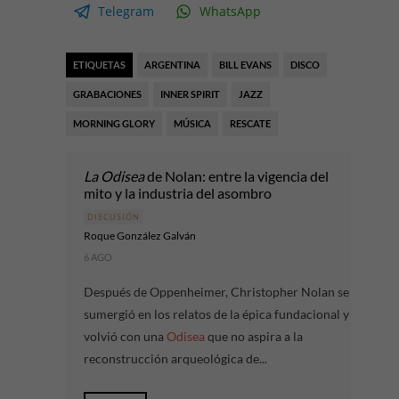
Telegram
WhatsApp
ETIQUETAS
ARGENTINA
BILL EVANS
DISCO
GRABACIONES
INNER SPIRIT
JAZZ
MORNING GLORY
MÚSICA
RESCATE
La Odisea
de Nolan: entre la vigencia del
mito y la industria del asombro
DISCUSIÓN
Roque González Galván
6 AGO
Después de Oppenheimer, Christopher Nolan se
sumergió en los relatos de la épica fundacional y
volvió con una
Odisea
que no aspira a la
reconstrucción arqueológica de...