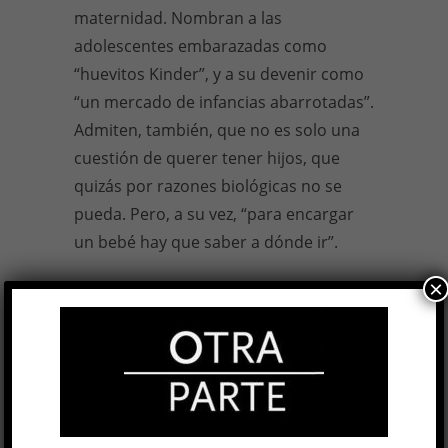
maternidad. Nombran a las
adolescentes embarazadas como
“huevitos Kinder”, y a su devenir como
“un mercado de infancias abarrotadas”.
Admiten, también, que no es solo una
cuestión de querer tener hijos, que
quizás por razones biológicas no se
pueda. Pero, a su vez, “para encargar
un bebé hay que saber a dónde ir”.
×
Mujeres que no fueron tapa
, una
organización feminista fundada por
Lala Pasquinelli, publicó recientemente
los resultados de una
encuesta
a más
de diez mil mujeres sobre maternidad.