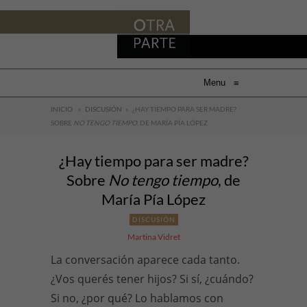
Menu
≡
INICIO
»
DISCUSIÓN
»
¿HAY TIEMPO PARA SER MADRE?
SOBRE
NO TENGO TIEMPO
, DE MARÍA PÍA LÓPEZ
¿Hay tiempo para ser madre?
Sobre
No tengo tiempo
, de
María Pía López
DISCUSIÓN
Martina Vidret
La conversación aparece cada tanto.
¿Vos querés tener hijos? Si sí, ¿cuándo?
Si no, ¿por qué? Lo hablamos con