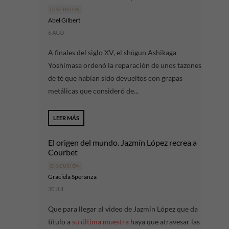
DISCUSIÓN
Abel Gilbert
6 AGO
A finales del siglo XV, el shōgun Ashikaga
Yoshimasa ordenó la reparación de unos tazones
de té que habían sido devueltos con grapas
metálicas que consideró de...
LEER MÁS
El origen del mundo. Jazmín López recrea a
Courbet
DISCUSIÓN
Graciela Speranza
30 JUL
Que para llegar al video de Jazmín López que da
título a
su última muestra
haya que atravesar las