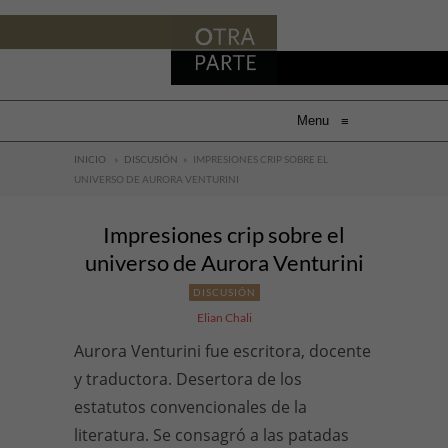
Menu
≡
INICIO
»
DISCUSIÓN
»
IMPRESIONES CRIP SOBRE EL
UNIVERSO DE AURORA VENTURINI
Impresiones crip sobre el
universo de Aurora Venturini
DISCUSIÓN
Elian Chali
Aurora Venturini fue escritora, docente
y traductora. Desertora de los
estatutos convencionales de la
literatura. Se consagró a las patadas