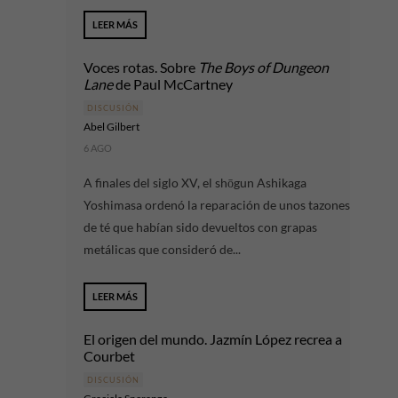
LEER MÁS
Voces rotas. Sobre
The Boys of Dungeon
Lane
de Paul McCartney
DISCUSIÓN
Abel Gilbert
6 AGO
A finales del siglo XV, el shōgun Ashikaga
Yoshimasa ordenó la reparación de unos tazones
de té que habían sido devueltos con grapas
metálicas que consideró de...
LEER MÁS
El origen del mundo. Jazmín López recrea a
Courbet
DISCUSIÓN