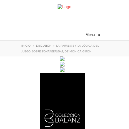
Menu
≡
INICIO
»
DISCUSIÓN
»
LA PARÁLISIS Y LA LÓGICA DEL
JUEGO. SOBRE
ZONAS REFLEJAS
, DE MÓNICA GIRON