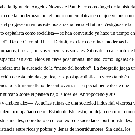
zaba la figura del Angelus Novus de Paul Klee como ángel de la histori
ragedia de la modernización: el modo contemplativo en el que vemos cóm
del progreso mientras este nos arrastra hacia el futuro. Vestigios de la
to capitalista como socialista
—
se han convertido ya hace un tiempo en
dad”. Desde Chernóbil hasta Detroit, esta idea de ruinas modernas ha
rbanos, turistas, artistas y cientistas sociales. Sitios de la catástrofe de 
espacios han sido leídos en clave poshumana, incluso, como lugares de
uraleza tras la ausencia de la “mano del hombre”. La fotografía juega u
rucción de esta mirada agónica, casi postapocalíptica, a veces también
encia o patrimonio lleno de controversias
—
especialmente desde que
r humano sobre el planeta bajo la idea del Antropoceno y sus
s y ambientales
—
. Aquellas ruinas de una sociedad industrial vigorosa 
mpleo, acompañado de un Estado de Bienestar, no dejan de correr como
tras mentes; sobre todo en el contexto de sociedades postindustriales,
istancia entre ricos y pobres y llenas de incertidumbres. Sin duda, los