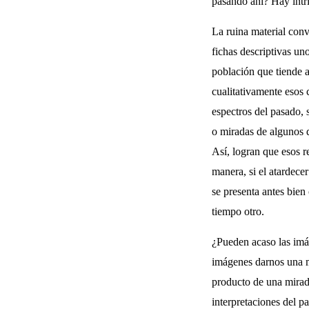
pasando ahí? Hay intri
La ruina material conv
fichas descriptivas un
población que tiende a
cualitativamente esos 
espectros del pasado, 
o miradas de algunos d
Así, logran que esos 
manera, si el atardece
se presenta antes bien
tiempo otro.
¿Pueden acaso las im
imágenes darnos una m
producto de una mirad
interpretaciones del p