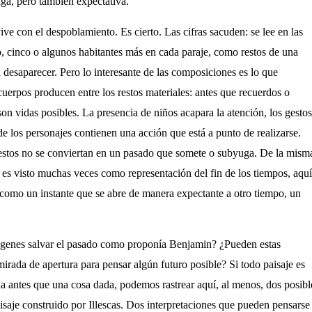
ga, pero también expectativa.
ive con el despoblamiento. Es cierto. Las cifras sacuden: se lee en las
o, cinco o algunos habitantes más en cada paraje, como restos de una
 desaparecer. Pero lo interesante de las composiciones es lo que
cuerpos producen entre los restos materiales:
antes
que
recuerdos o
son vidas posibles. La presencia de niños acapara la atención, los gestos
e los personajes contienen una acción que está a punto de realizarse.
restos no se conviertan en un pasado que somete o subyuga. De la mism
r es visto muchas veces como representación del fin de los tiempos, aquí
 como un instante que se abre de manera expectante a otro tiempo, un
ágenes salvar el pasado como proponía Benjamin? ¿Pueden estas
irada de apertura para pensar algún futuro posible?
Si todo paisaje es
a antes que una cosa dada, podemos rastrear aquí, al menos, dos posibl
aisaje construido por Illescas. Dos interpretaciones que pueden pensarse