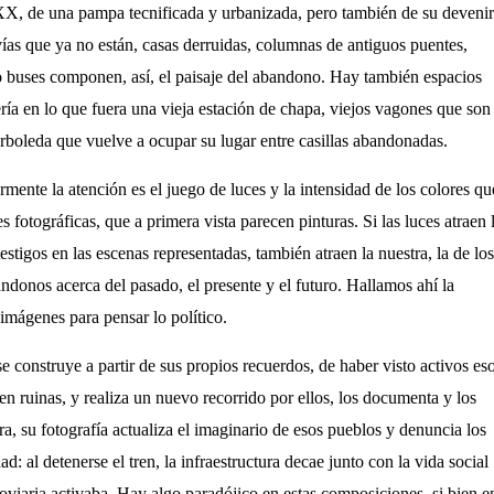
XX, de una pampa tecnificada y urbanizada, pero también de su devenir
vías que ya no están, casas derruidas, columnas de antiguos puentes,
o buses componen, así, el paisaje del abandono. Hay también espacios
ría en lo que fuera una vieja estación de chapa, viejos vagones que son
rboleda que vuelve a ocupar su lugar entre casillas abandonadas.
rmente la atención es el juego de luces y la intensidad de los colores qu
fotográficas, que a primera vista parecen pinturas. Si las luces atraen 
estigos en las escenas representadas, también atraen la nuestra, la de los
ándonos acerca del pasado, el presente y el futuro. Hallamos ahí la
 imágenes para pensar lo político.
se construye a partir de sus propios recuerdos, de haber visto activos es
en ruinas, y realiza un nuevo recorrido por ellos, los documenta y los
a, su fotografía actualiza el imaginario de esos pueblos y denuncia los
ad: al detenerse el tren, la infraestructura decae junto con la vida social
oviaria activaba. Hay algo paradójico en estas composiciones, si bien e