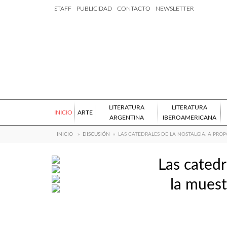
STAFF
PUBLICIDAD
CONTACTO
NEWSLETTER
LITERATURA
LITERATURA
INICIO
ARTE
ARGENTINA
IBEROAMERICANA
INICIO
»
DISCUSIÓN
»
LAS CATEDRALES DE LA NOSTALGIA. A PRO
Las catedr
la muest