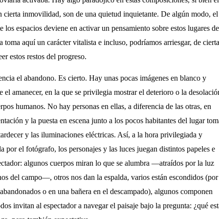
 cierta inmovilidad, son de una quietud inquietante. De algún modo, el
e los espacios deviene en activar un pensamiento sobre estos lugares de
 toma aquí un carácter vitalista e incluso, podríamos arriesgar, de ciert
eer estos restos del progreso.
dencia el abandono. Es cierto. Hay unas pocas imágenes en blanco y
 el amanecer, en la que se privilegia mostrar el deterioro o la desolació
erpos humanos. No hay personas en ellas, a diferencia de las otras, en
entación y la puesta en escena junto a los pocos habitantes del lugar tom
tardecer y las iluminaciones eléctricas. Así, a la hora privilegiada y
 por el fotógrafo, los personajes y las luces juegan distintos papeles e
pectador: algunos cuerpos miran lo que se alumbra
—
atraídos por la luz
chos del campo
—
, otros nos dan la espalda, varios están escondidos (por
s abandonados o en una bañera en el descampado), algunos componen
odos invitan al espectador a navegar el paisaje bajo la pregunta: ¿qué est