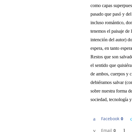
como capas superpuest
pasado que pasó y del 
incluso romántico, don
tenemos el paisaje de 
intención del autor) d
espera, en tanto esper
Restos que son salvado
el sentido que quisiér
de ambos, cuerpos y c
debiéramos salvar (con
sobre nuestra forma de
sociedad, tecnología y
Facebook
0
Email
0