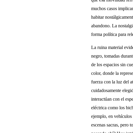
muchos casos implican
habitar nostálgicament
abandono. La nostalgia
forma política para rel
La ruina material evi
negro, tomadas durante
de los espacios sin cu
color, donde la repres
fuerza con la luz del a
cuidadosamente elegida
interactúan con el es
eléctrica como los bi
ejemplo, en vehículo
escenas sacras, pero t