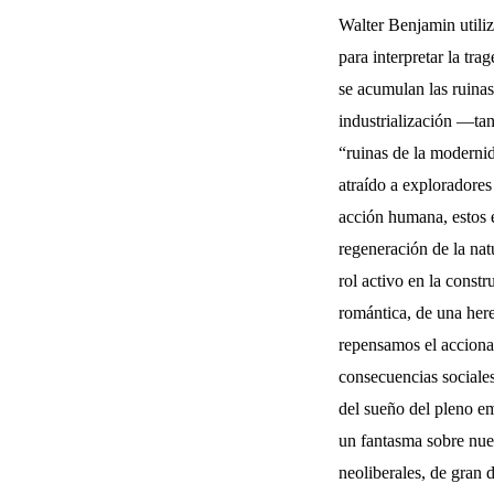
Walter Benjamin utili
para interpretar la t
se acumulan las ruinas 
industrialización
—
tan
“ruinas de la moderni
atraído a exploradores u
acción humana, estos 
regeneración de la nat
rol activo en la const
romántica, de una her
repensamos el acciona
consecuencias sociale
del sueño del pleno e
un fantasma sobre nues
neoliberales, de gran d