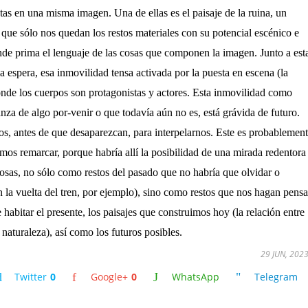
as en una misma imagen. Una de ellas es el paisaje de la ruina, un
que sólo nos quedan los restos materiales con su potencial escénico e
de prima el lenguaje de las cosas que componen la imagen. Junto a est
la espera, esa inmovilidad tensa activada por la puesta en escena (la
onde los cuerpos son protagonistas y actores. Esta inmovilidad como
anza de algo por-venir o que todavía aún no es, está grávida de futuro.
s, antes de que desaparezcan, para interpelarnos. Este es probablemen
amos remarcar, porque habría allí la posibilidad de una mirada redentora
osas, no sólo como restos del pasado que no habría que olvidar o
 la vuelta del tren, por ejemplo), sino como restos que nos hagan pensa
 habitar el presente, los paisajes que construimos hoy (la relación entre
 naturaleza), así como los futuros posibles.
29 JUN, 202
Twitter
0
Google+
0
WhatsApp
Telegram