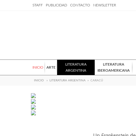
STAFF
PUBLICIDAD
CONTACTO
NEWSLETTER
LITERATURA
LITERATURA
INICIO
ARTE
ARGENTINA
IBEROAMERICANA
INICIO
»
LITERATURA ARGENTINA
»
CARACÚ
Un
Frankenstein
de