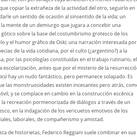
que copiar la extrañeza de la actividad del otro, seguirlo en
darle un sentido de ocasión al sinsentido de la vida; un
la mente de un demiurgo que jugara a concebir una
 gótico sobre la base del costumbrismo grotesco de los
o y el humor gráfico de Oski; una narración interesada por
cias de la vida cotidiana, por el culto (¿argentino?) a la
, por las psicologías constituidas en el trabajo rutinario, el
a escolarización, antes que por el misterio de la resurrecci
acú
hay un nudo fantástico, pero permanece solapado. Es
que las monstruosidades existen incesantes pero atrás, com
vil, y se complace en cambio en la construcción escénica
 en la recreación pormenorizada de diálogos a través de un
esco, en la indagación de los vericuetos emotivos de los
iales, laborales, de compañerismo y amistad.
ta de historietas, Federico Reggiani suele combinar en sus