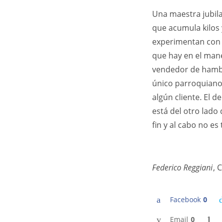
Una maestra jubil
que acumula kilos 
experimentan con l
que hay en el mane
vendedor de hambu
único parroquiano,
algún cliente. El d
está del otro lado
fin y al cabo no es 
Federico Reggiani
, 
Facebook
0
Email
0