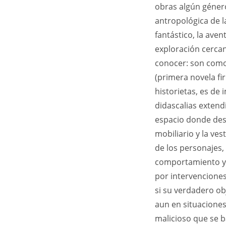
obras algún géner
antropológica de la
fantástico, la avent
exploración cerca
conocer: son como 
(primera novela fi
historietas, es de 
didascalias extend
espacio donde desp
mobiliario y la ves
de los personajes, 
comportamiento y s
por intervenciones
si su verdadero ob
aun en situaciones
malicioso que se b