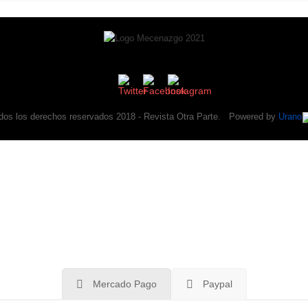
dos los derechos reservados 2018 -
Revista Otra Parte
. Powered by
Urano
tra Parte
es un buscador de sorpresas de la cultu
iable que Google, Instagram, Youtube, Twitter o Sp
te años haciendo crítica, no quiere venderte nada y
Apoyanos
.
Mercado Pago
Paypal