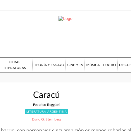
OTRAS
TEORÍA Y ENSAYO
CINE Y TV
MÚSICA
TEATRO
DISCU
LITERATURAS
Caracú
Federico Reggiani
LITERATURA ARGENTINA
Darío G. Steimberg
 barrio, con personajes cuya ambición es menos robarles e