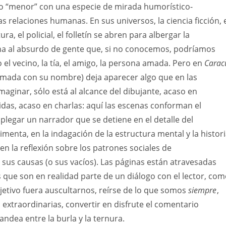
o “menor” con una especie de mirada humorístico-
s relaciones humanas. En sus universos, la ciencia ficción, 
ura, el policial, el folletín se abren para albergar la
na al absurdo de gente que, si no conocemos, podríamos
el vecino, la tía, el amigo, la persona amada. Pero en
Carac
rmada con su nombre) deja aparecer algo que en las
imaginar, sólo está al alcance del dibujante, acaso en
idas, acaso en charlas: aquí las escenas conforman el
legar un narrador que se detiene en el detalle del
timenta, en la indagación de la estructura mental y la histor
en la reflexión sobre los patrones sociales de
us causas (o sus vacíos). Las páginas están atravesadas
 que son en realidad parte de un diálogo con el lector, co
jetivo fuera auscultarnos, reírse de lo que somos
siempre
,
 extraordinarias, convertir en disfrute el comentario
andea entre la burla y la ternura.