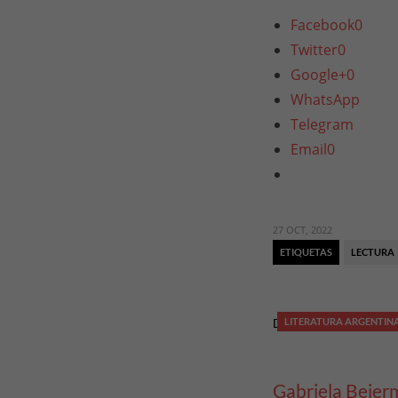
Facebook
0
Twitter
0
Google+
0
WhatsApp
Telegram
Email
0
27 OCT, 2022
ETIQUETAS
LECTURA
DIARIO DE FAMILIA
LITERATURA ARGENTIN
Gabriela Bejer