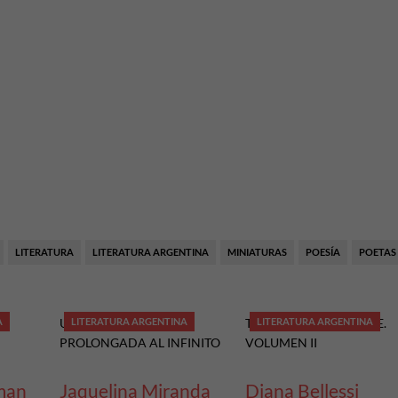
LITERATURA
LITERATURA ARGENTINA
MINIATURAS
POESÍA
POETAS
A
0
UNA CONVERSACIÓN
LITERATURA ARGENTINA
0
TENER LO QUE SE TIENE.
LITERATURA ARGENTINA
PROLONGADA AL INFINITO
VOLUMEN II
man
Jaquelina Miranda
Diana Bellessi