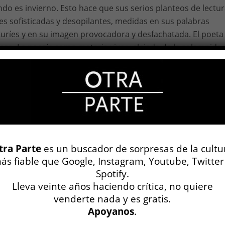
ndo es invierno. Esto hace que sus serios planteos de lectu
s sofisticadas y desopilantes, medidas en sus palabras
uríes y en su imagen provocadora y desfachatada. El poeta
so. La poesía como materia viva y alejada de la solemnida
colegas caen. Un teórico bufo que habla sin estridencias, p
e desopilante que desterritorializa la faena crítica y teóric
ba, 1973) estudió violín desde los ocho hasta los diecisiete
lcarse exclusivamente a la escritura. Publicó ocho libros de
 internación
. También se encuentran sus poemas en su
eromia
. Desde 2017 viene publicando un libro por año:
Otro
tra Parte
es un buscador de sorpresas de la cultu
mal de bien
(2018),
Noción de ritmo
(2019),
Lizard y otros
ás fiable que Google, Instagram, Youtube, Twitter
abía y otros poemas
(2021), y este año,
La internación
. En
Spotify.
se manifiesta una voz rotunda que busca la verdad, como dic
Lleva veinte años haciendo crítica, no quiere
 el prólogo de
Babía
: “Confrontando las instancias del sueño
venderte nada y es gratis.
ras y las luces del tiempo, las caras de la escritura y del
Apoyanos
.
contrapuntos, el poeta se constituye a sí mismo desde la