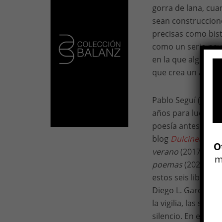
gorra de lana, cua
sean construccione
precisas como bist
como un serio paya
en la que algunos 
que crea un ambient
Pablo Seguí (Córdo
años para luego vo
poesía antes de
La
blog
Dulcinea Pep
O
verano
(2017),
Ani
m
poemas
(2020) y
B
estos seis libros 
Diego L. García en
la vigilia, las somb
silencio. En esos 