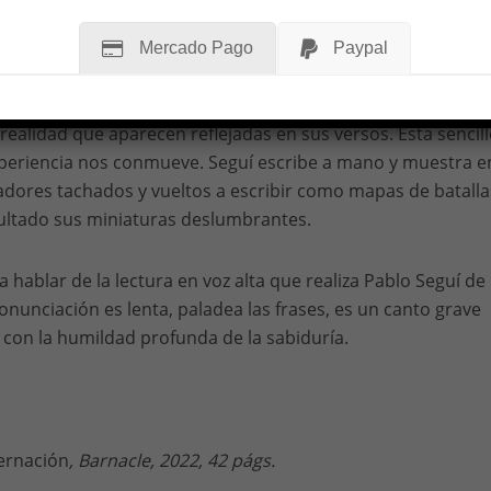
Mercado Pago
Paypal
a de Seguí una pródiga destreza (que seguro tiene que ver c
olinista) para hacer sencillas las honduras que existen en la
 realidad que aparecen reflejadas en sus versos. Esta sencill
xperiencia nos conmueve. Seguí escribe a mano y muestra e
adores tachados y vueltos a escribir como mapas de batalla
ltado sus miniaturas deslumbrantes.
a hablar de la lectura en voz alta que realiza Pablo Seguí de
nunciación es lenta, paladea las frases, es un canto grave
con la humildad profunda de la sabiduría.
ernación
, Barnacle, 2022, 42 págs.