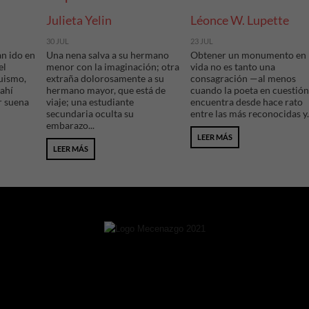
Julieta Yelin
Léonce W. Lupette
30 JUL
23 JUL
an ido en
Una nena salva a su hermano
Obtener un monumento en
el
menor con la imaginación; otra
vida no es tanto una
uismo,
extraña dolorosamente a su
consagración —al menos
 ahí
hermano mayor, que está de
cuando la poeta en cuestión
r suena
viaje; una estudiante
encuentra desde hace rato
secundaria oculta su
entre las más reconocidas y..
embarazo...
LEER MÁS
LEER MÁS