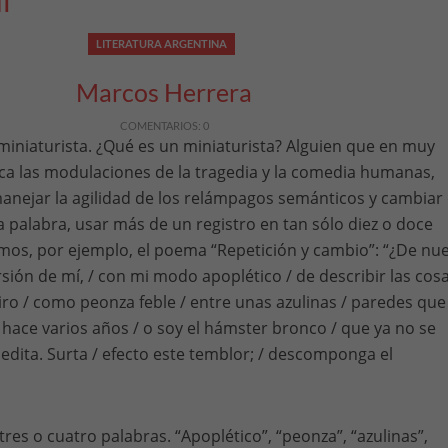
í
LITERATURA ARGENTINA
Marcos Herrera
COMENTARIOS: 0
miniaturista. ¿Qué es un miniaturista? Alguien que en muy
ca las modulaciones de la tragedia y la comedia humanas,
anejar la agilidad de los relámpagos semánticos y cambiar
palabra, usar más de un registro en tan sólo diez o doce
mos, por ejemplo, el poema “Repetición y cambio”: “¿De nu
rsión de mí, / con mi modo apoplético / de describir las cosa
o / como peonza feble / entre unas azulinas / paredes que
hace varios años / o soy el hámster bronco / que ya no se
edita. Surta / efecto este temblor; / descomponga el
res o cuatro palabras. “Apoplético”, “peonza”, “azulinas”,