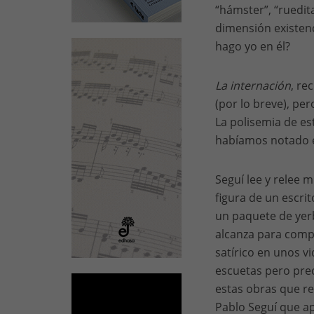
“hámster”, “ruedita
dimensión existenc
hago yo en él?
La internación
, re
(por lo breve), pe
La polisemia de e
habíamos notado en
Seguí lee y relee m
figura de un escri
un paquete de yerb
alcanza para comp
satírico en unos v
escuetas pero prec
estas obras que re
Pablo Seguí que a