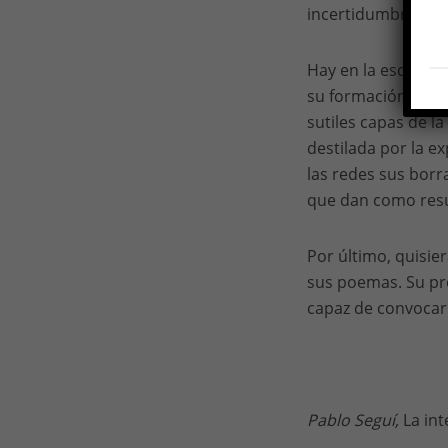
incertidumbre”.
Hay en la escritur
su formación de vi
sutiles capas de la
destilada por la e
las redes sus borr
que dan como resu
Por último, quisier
sus poemas. Su pro
capaz de convocar 
Pablo Seguí,
La int