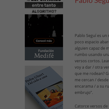
Pablo Segu
Pablo Seguí es un 
poco espacio abar
alguien capaz de m
rumbo usando una 
versos cortos. Lea
voy a dar / otra ve
que me rodean? Gir
me cercan / desde 
encarama / a su ru
embrujo”.
Catorce versos de t