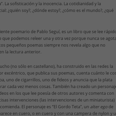
”. La sofisticación y la inocencia. La cotidianidad y la
ial: ¿quién soy?, ¿dónde estoy?, ¿cómo es el mundo?, ¿qué
ciente poemario de Pablo Seguí, es un libro que se lee rápid
ro que podemos releer una y otra vez porque nunca se agota
stos pequeños poemas siempre nos revela algo que no
 la lectura anterior.
ucho (no sólo en castellano), ha construido en las redes la
tor excéntrico, que publica sus poemas, cuenta cuánto le co
a, uno de cigarrillos, uno de fideos y anuncia que la plata
rar cada vez menos cosas. También ha creado un personaj
ideos en los que lee poesía de otros autores y comenta con
isas intervenciones (las intervenciones de un miniaturista)
comienda. El personaje es “El Gordo Teta”, un
alter ego
de
parece en cuero, o en cuero y con una campera de nylon y 