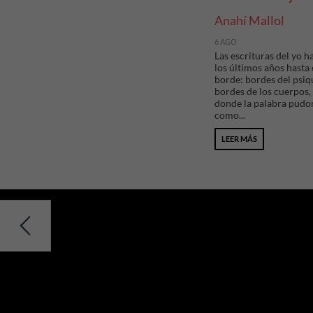
Anahí Mallol
6 AGO
Las escrituras del yo h
los últimos años hasta 
borde: bordes del psiq
bordes de los cuerpos,
donde la palabra pudo
como...
LEER MÁS