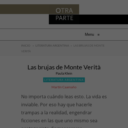
Menu
≡
INICIO
»
LITERATURA ARGENTINA
»
LAS BRUJAS DE MONTE
VERITÀ
Las brujas de Monte Verità
Paula Klein
LITERATURA ARGENTINA
Martín Caamaño
No importa cuándo leas esto. La vida es
inviable. Por eso hay que hacerle
trampas a la realidad, engendrar
ficciones en las que uno mismo sea