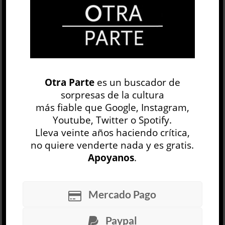
Lumen, 2023, 240 págs.
26 SEP, 2024
Facebook
0
Twitter
1
Google+
0
Email
0
Otra Parte
es un buscador de
Telegram
WhatsApp
sorpresas de la cultura
más fiable que Google, Instagram,
ETIQUETAS
ALBERTO GRECCO
BRUJAS
Youtube, Twitter o Spotify.
Lleva veinte años haciendo crítica,
CAMPUS
EUROPA
LITERATURA ARGENTINA
no quiere venderte nada y es gratis.
VIAJE
Apoyanos
.
Diario de familia
Gabriela Bejerman
Mercado Pago
LITERATURA ARGENTINA
Anahí Mallol
Paypal
6 AGO