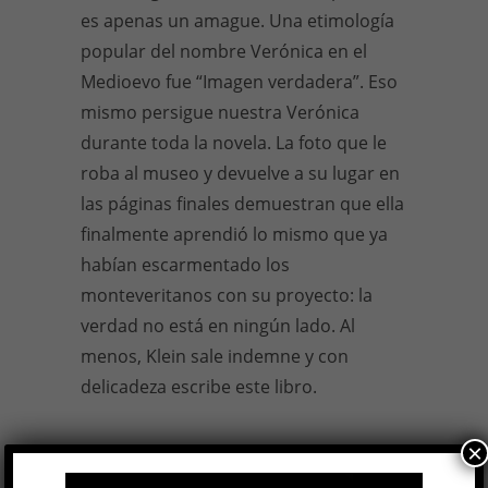
es apenas un amague. Una etimología
popular del nombre Verónica en el
Medioevo fue “Imagen verdadera”. Eso
mismo persigue nuestra Verónica
durante toda la novela. La foto que le
roba al museo y devuelve a su lugar en
las páginas finales demuestran que ella
finalmente aprendió lo mismo que ya
habían escarmentado los
monteveritanos con su proyecto: la
verdad no está en ningún lado. Al
menos, Klein sale indemne y con
delicadeza escribe este libro.
×
Paula Klein,
Las brujas de Monte Verità
,