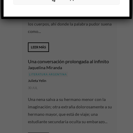
Las escrituras del yo han ido en los últimos años
hasta el borde: bordes del psiquismo, bordes de
los cuerpos, ahí donde la palabra pudor suena
como...
LEER MÁS
Una conversación prolongada al infinito
Jaquelina Miranda
LITERATURA ARGENTINA
Julieta Yelin
30 JUL
Una nena salva a su hermano menor con la
imaginación; otra extraña dolorosamente a su
hermano mayor, que está de viaje; una
estudiante secundaria oculta su embarazo...