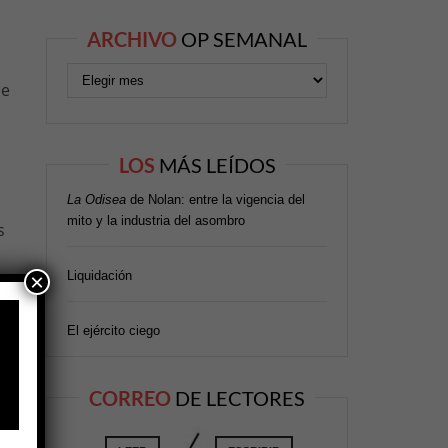
ARCHIVO
OP SEMANAL
de
LOS
MÁS LEÍDOS
La Odisea
de Nolan: entre la vigencia del
mito y la industria del asombro
s
Liquidación
×
El ejército ciego
o.
CORREO
DE LECTORES