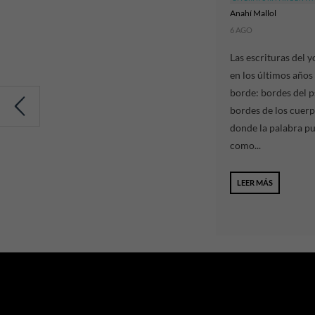
Anahí Mallol
6 AGO
Las escrituras del y
en los últimos años 
borde: bordes del 
bordes de los cuerp
donde la palabra p
como...
LEER MÁS