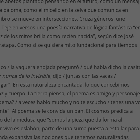
 abetos plantado pensando en el futuro, como un mensaj
a paloma, como el micelio en la selva que comunica en
libro se mueve en intersecciones. Cruza géneros, une
 Teje en versos una poesía narrativa de lógica fantástica “e
uz de los mitos brilla como recién nacida”, según dice José
ratapa. Como si se quisiera mito fundacional para tiempos
sco / la vaquera enojada preguntó / qué había dicho la casit
nunca de lo invisible
, dijo / juntas con las vacas /
gar”. En esta naturaleza encantada, lo que concebimos
z y cuerpo. La tierra piensa, el poema es amigo y personaje
poema? / a veces hablo mucho y no te escucho / tenés una v
tente”. Al poema se le convida un pan. El cosmos predica a
lo de la medusa que “somos la pieza que da forma al
r vivo es eslabón, parte de una suma puesta a estallar para
nda expansiva las nociones que tenemos naturalizadas