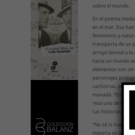
sobre el mundo.
En el poema medul
en el mar. Esa fue
feminismo y natur
transporta de un pai
arroyo boreal a la
hacia un mundo en 
elementos son otros
personajes protago
cachorras, yeguas.
manada. “En un uni
reza uno de los po
Las historias tran
“No sé si nuestra 
importa es que so