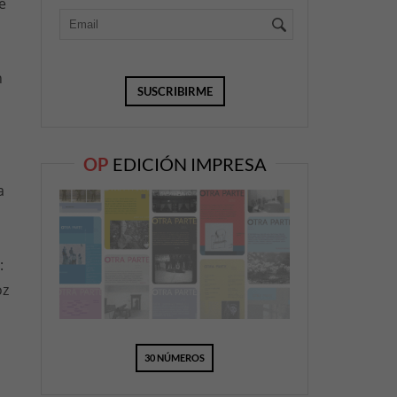
e
n
OP
EDICIÓN IMPRESA
a
:
oz
30 NÚMEROS