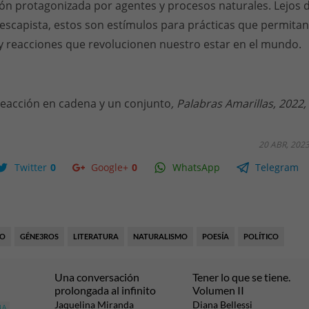
ción protagonizada por agentes y procesos naturales. Lejos 
escapista, estos son estímulos para prácticas que permitan
y reacciones que revolucionen nuestro estar en el mundo.
eacción en cadena y un conjunto
, Palabras Amarillas, 2022,
20 ABR, 202
Twitter
0
Google+
0
WhatsApp
Telegram
MO
GÉNE3ROS
LITERATURA
NATURALISMO
POESÍA
POLÍTICO
Una conversación
Tener lo que se tiene.
prolongada al infinito
Volumen II
Jaquelina Miranda
Diana Bellessi
NA