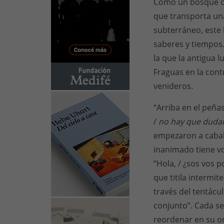
Como un bosque de
que transporta un
subterráneo, este 
saberes y tiempos.
la que la antigua l
Fraguas en la cont
venideros.
“Arriba en el peña
/
no hay que dudar 
empezaron a cabal
inanimado tiene vo
“Hola, / ¿sos vos 
que titila intermi
través del tentácu
conjunto”. Cada se
reordenar en su o