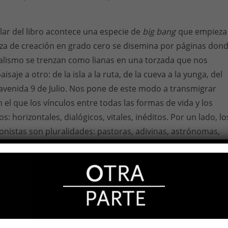
ar del libro acontece una especie de
big bang
que empieza
rza de creación en grado cero se disemina por páginas don
alismo se trenzan como lianas en una torzada que nos
saje a otro: de la isla a la ruta, de la cueva a la yunga, del
 avenida 9 de Julio. Nos pone de este modo a transmigrar
el que los vínculos entre todas las formas de vida y los
: horizontales, dialógicos, vitales, inéditos. Por un lado, lo
nistas son pluralidades: pastoras, adivinas, astrónomas,
 Por otro, presencias femeninas que vemos deslizarse en
verso infinito cada punto puede considerarse el centro”,
emas en su título. Y es por esto que no hay jerarquías aquí.
scurren a la deriva en un espacio temporal de carácter mític
vida tiene un objetivo y no veo que eso importe. Lo que sí
mos una parte. Como una hebra en una tela o una hoja de