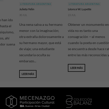
LITERATURA ARGENTINA
LITERATURA ARGENTINA
Julieta Yelin
Léonce W. Lupette
30 JUL
23 JUL
o han ido
Una nena salva a su hermano
Obtener un monumento en
hasta el
menor con la imaginación;
vida no es tanto una
psiquismo,
otra extraña dolorosamente a
consagración —al menos
os, ahí
su hermano mayor, que está
cuando la poeta en cuestió
udor suena
de viaje; una estudiante
se encuentra desde hace ra
secundaria oculta su
entre las más reconocidas y.
embarazo...
LEER MÁS
LEER MÁS