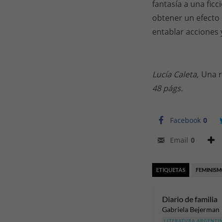
fantasía a una fic
obtener un efecto 
entablar acciones 
Lucía Caleta,
Una r
48 págs.
Facebook
0
Email
0
ETIQUETAS
FEMINIS
Diario de familia
Gabriela Bejerman
LITERATURA ARGENTI