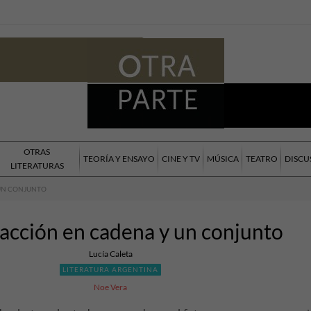
OTRAS
TEORÍA Y ENSAYO
CINE Y TV
MÚSICA
TEATRO
DISCU
LITERATURAS
UN CONJUNTO
acción en cadena y un conjunto
Lucía Caleta
LITERATURA ARGENTINA
Noe Vera