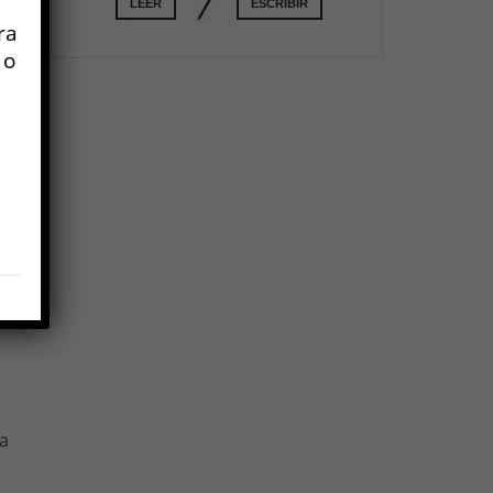
LEER
ESCRIBIR
ra
 o
en
y
ta