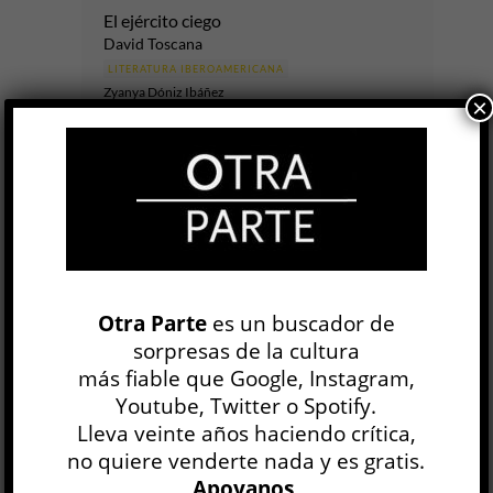
El ejército ciego
David Toscana
LITERATURA IBEROAMERICANA
Zyanya Dóniz Ibáñez
×
23 JUL
En
El ejército ciego
, la novela más reciente del
mexicano David Toscana y ganadora del Premio
Alfaguara de Novela 2026, los hechos importan
menos que las historias...
LEER MÁS
Otra Parte
es un buscador de
sorpresas de la cultura
El paisaje es un grito
más fiable que Google, Instagram,
Eduardo Ruiz Sosa
Youtube, Twitter o Spotify.
LITERATURA IBEROAMERICANA
Nicolás Campisi
Lleva veinte años haciendo crítica,
9 JUL
no quiere venderte nada y es gratis.
Apoyanos
.