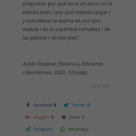
pregunten por qué no lo arranco / ni lo
extirpo todo / por qué todavía cargar /
y sobrellevar la espina de sus ojos-
maleza / en la superficie completa / de
las plantas / de mis pies”.
Ashle Ozuljevic,
Botánica
, Ediciones
Liliputienses, 2020, 126 págs.
3 JUN, 2021
Facebook
0
Twitter
0
Google+
0
Email
1
Telegram
WhatsApp