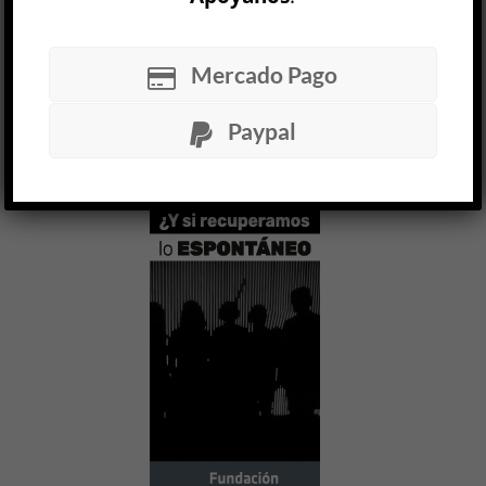
“El mundo ya no existe”, dice uno de los
personajes de
El paisaje es un grito
, la tercera
novela del escritor mexicano Eduardo Ruiz Sosa.
Mercado Pago
Deportado del Otro...
Paypal
LEER MÁS