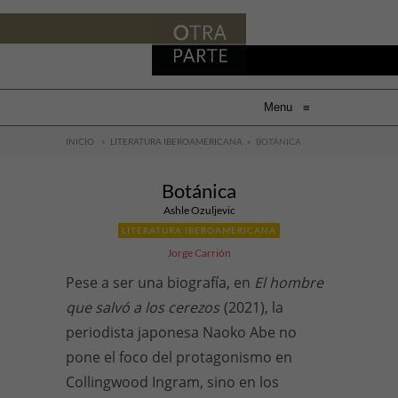
Menu
≡
INICIO
»
LITERATURA IBEROAMERICANA
»
BOTÁNICA
Botánica
Ashle Ozuljevic
LITERATURA IBEROAMERICANA
Jorge Carrión
Pese a ser una biografía, en
El hombre
que salvó a los cerezos
(2021), la
periodista japonesa Naoko Abe no
pone el foco del protagonismo en
Collingwood Ingram, sino en los