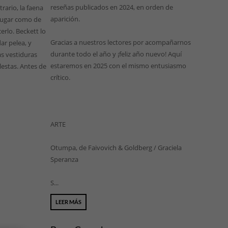
reseñas publicados en 2024, en orden de
rario, la faena
aparición.
 lugar como de
erlo. Beckett lo
Gracias a nuestros lectores por acompañarnos
ar pelea, y
durante todo el año y ¡feliz año nuevo! Aquí
as vestiduras
estaremos en 2025 con el mismo entusiasmo
lestas. Antes de
crítico.
ARTE
Otumpa, de Faivovich & Goldberg / Graciela
Speranza
S...
LEER MÁS