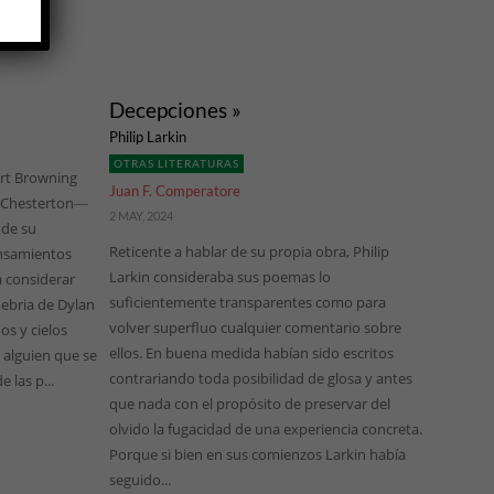
Decepciones »
Philip Larkin
OTRAS LITERATURAS
rt Browning
Juan F. Comperatore
e Chesterton―
2 MAY, 2024
 de su
Reticente a hablar de su propia obra, Philip
nsamientos
Larkin consideraba sus poemas lo
 considerar
suficientemente transparentes como para
o ebria de Dylan
volver superfluo cualquier comentario sobre
s y cielos
ellos. En buena medida habían sido escritos
 alguien que se
contrariando toda posibilidad de glosa y antes
las p...
que nada con el propósito de preservar del
olvido la fugacidad de una experiencia concreta.
Porque si bien en sus comienzos Larkin había
seguido...