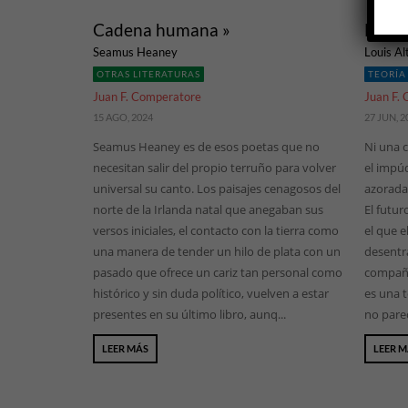
Cadena humana »
El fu
Seamus Heaney
Louis Al
OTRAS LITERATURAS
TEORÍA
Juan F. Comperatore
Juan F.
15 AGO, 2024
27 JUN, 2
Seamus Heaney es de esos poetas que no
Ni una 
necesitan salir del propio terruño para volver
el impú
universal su canto. Los paisajes cenagosos del
azorada:
norte de la Irlanda natal que anegaban sus
El futu
versos iniciales, el contacto con la tierra como
el que e
una manera de tender un hilo de plata con un
desentra
pasado que ofrece un cariz tan personal como
compañe
histórico y sin duda político, vuelven a estar
es una t
presentes en su último libro, aunq...
no parec
LEER MÁS
LEER 