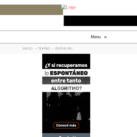
Menu
≡
INICIO
»
TEATRO
»
JÉRÔME BEL