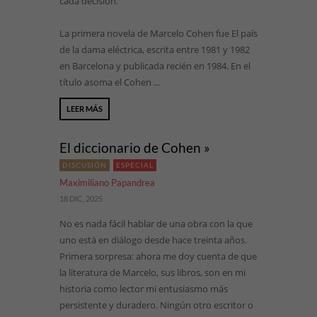
cada decisión.
La primera novela de Marcelo Cohen fue El país
de la dama eléctrica, escrita entre 1981 y 1982
en Barcelona y publicada recién en 1984. En el
título asoma el Cohen ...
LEER MÁS
El diccionario de Cohen »
DISCUSIÓN
ESPECIAL
Maximiliano Papandrea
18 DIC, 2025
No es nada fácil hablar de una obra con la que
uno está en diálogo desde hace treinta años.
Primera sorpresa: ahora me doy cuenta de que
la literatura de Marcelo, sus libros, son en mi
historia como lector mi entusiasmo más
persistente y duradero. Ningún otro escritor o