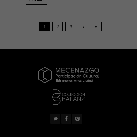
1
2
3
›
»