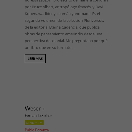
floresta (2023), libro escrito de manera conjunta
por Bruce Albert, antropólogo francés, y Davi
Kopenawa, líder y chamán yanomami. Es el
segundo volumen de la colección Pluriversos,
de la editorial Eterna Cadencia, que publica
obras de pensamiento amerindio desde una
perspectiva decolonial. Me preguntaba por qué
un libro que en su formato...
LEER MÁS
Weser »
Fernando Spiner
CINE Y TV
Pablo Potenza