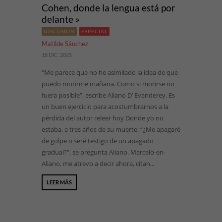
Cohen, donde la lengua está por
delante »
DISCUSIÓN
ESPECIAL
Matilde Sánchez
18 DIC, 2025
“Me parece que no he asimilado la idea de que
puedo morirme mañana. Como si morirse no
fuera posible”, escribe Aliano D’ Evanderey. Es
un buen ejercicio para acostumbrarnos a la
pérdida del autor releer hoy Donde yo no
estaba, a tres años de su muerte. “¿Me apagaré
de golpe o seré testigo de un apagado
gradual?”, se pregunta Aliano. Marcelo-en-
Aliano, me atrevo a decir ahora, citan...
LEER MÁS