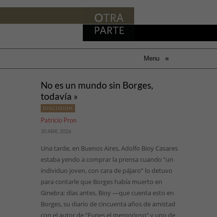
Menu
≡
No es un mundo sin Borges,
todavía »
DISCUSIÓN
Patricio Pron
30 ABR, 2026
Una tarde, en Buenos Aires, Adolfo Bioy Casares
estaba yendo a comprar la prensa cuando “un
individuo joven, con cara de pájaro” lo detuvo
para contarle que Borges había muerto en
Ginebra; días antes, Bioy —que cuenta esto en
Borges, su diario de cincuenta años de amistad
con el autor de “Funes el memorioso” y uno de