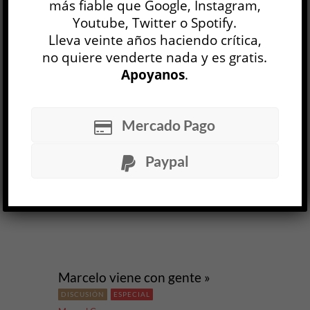
más fiable que Google, Instagram,
Matilde Sánchez, Pablo Schanton, Maximiliano
Youtube, Twitter o Spotify.
Papandrea y Manuel Crespo le dedicaron el
Lleva veinte años haciendo crítica,
viernes 12 de diciembre en el Patio de los
no quiere venderte nada y es gratis.
Naranjos del Centro Cultural Recoleta, invitados
por Maximiliano Tomas y Juan Maisonnave.
Apoyanos
.
Marcelo sigue aquí aunque esté en otra parte.
Mercado Pago
Imagen: fotografía de E...
Paypal
LEER MÁS
Marcelo viene con gente »
DISCUSIÓN
ESPECIAL