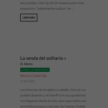
de postales I Got Up de On Kawara pero más
expansivo, “sabiamente caótico” en ...
LEER MÁS
La senda del solitario »
O. Henry
OTRAS LITERATURAS
Marcos Crotto Vila
11 SEP, 2025
Las historias de forajidos a caballo, tiros en un
pueblo desierto y el sheriff con sus ayudantes
nos llegaron desde el cine, que supo darle una
atmósfera propia a ese tipo de tramas. Puede