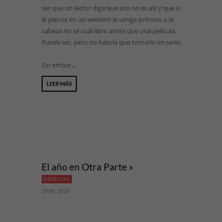
ser que un lector diga que eso no es así y que si
él piensa en un western le venga primero a la
cabeza no sé cuál libro antes que una película.
Puede ser, pero no habría que tomarlo en serio.
Sin embar...
LEER MÁS
El año en Otra Parte »
ESPECIAL
2 ENE, 2025