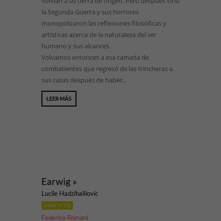
volvían a su tierra de origen. Pero después vino
la Segunda Guerra y sus horrores
monopolizaron las reflexiones filosóficas y
artísticas acerca de la naturaleza del ser
humano y sus alcances.
Volvamos entonces a esa camada de
combatientes que regresó de las trincheras a
sus casas después de haber...
LEER MÁS
Earwig »
Lucile Hadzihalilovic
CINE Y TV
Federico Romani