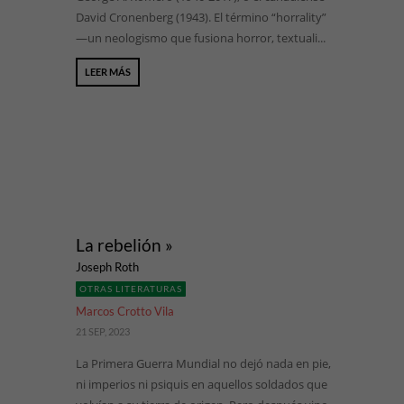
David Cronenberg (1943). El término “horrality”
—un neologismo que fusiona horror, textuali...
LEER MÁS
La rebelión »
Joseph Roth
OTRAS LITERATURAS
Marcos Crotto Vila
21 SEP, 2023
La Primera Guerra Mundial no dejó nada en pie,
ni imperios ni psiquis en aquellos soldados que