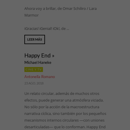
Ahora voy a brillar, de Omar Schiliro / Lara
Marmor
iGracias! iGenial! iOk!, de ...
LEER MÁS
Happy End »
Michael Haneke
CINE Y TV
Antonella Romano
23 AGO, 2018
Un relato circular, además de muchos otros
efectos, puede generar una atmósfera viciada.
No sólo por la acción de la macroestructura
narrativa cíclica, sino también por los pequeños
mecanismos internos circulares —con uniones
desarticuladas— que lo conforman. Happy End