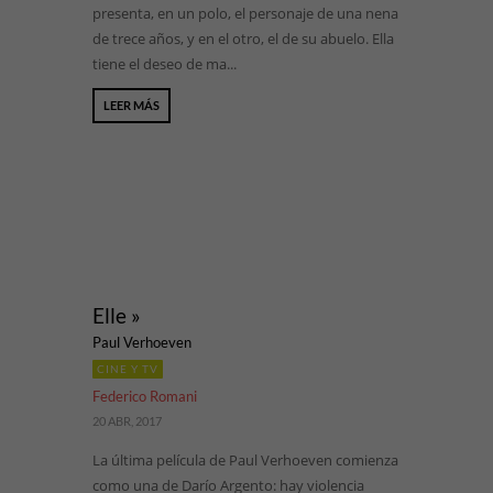
presenta, en un polo, el personaje de una nena
de trece años, y en el otro, el de su abuelo. Ella
tiene el deseo de ma...
LEER MÁS
Elle »
Paul Verhoeven
CINE Y TV
Federico Romani
20 ABR, 2017
La última película de Paul Verhoeven comienza
como una de Darío Argento: hay violencia