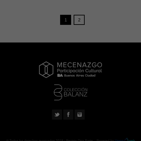
1
2
© Todos los derechos reservados 2018 -
Revista Otra Parte
. Powered by
Urano
web