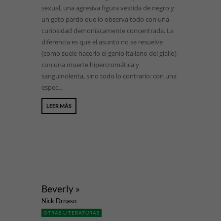
sexual, una agresiva figura vestida de negro y
un gato pardo que lo observa todo con una
curiosidad demoníacamente concentrada. La
diferencia es que el asunto no se resuelve
(como suele hacerlo el genio italiano del giallo)
con una muerte hipercromática y
sanguinolenta, sino todo lo contrario: con una
espec...
LEER MÁS
Beverly »
Nick Drnaso
OTRAS LITERATURAS