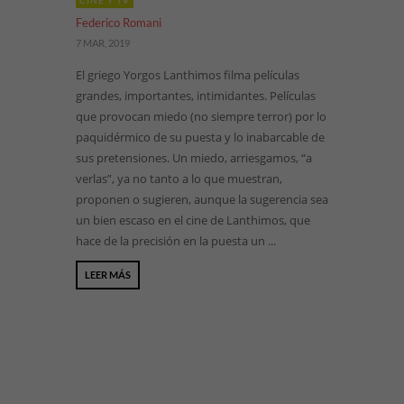
CINE Y TV
Federico Romani
7 MAR, 2019
El griego Yorgos Lanthimos filma películas
grandes, importantes, intimidantes. Películas
que provocan miedo (no siempre terror) por lo
paquidérmico de su puesta y lo inabarcable de
sus pretensiones. Un miedo, arriesgamos, “a
verlas”, ya no tanto a lo que muestran,
proponen o sugieren, aunque la sugerencia sea
un bien escaso en el cine de Lanthimos, que
hace de la precisión en la puesta un ...
LEER MÁS