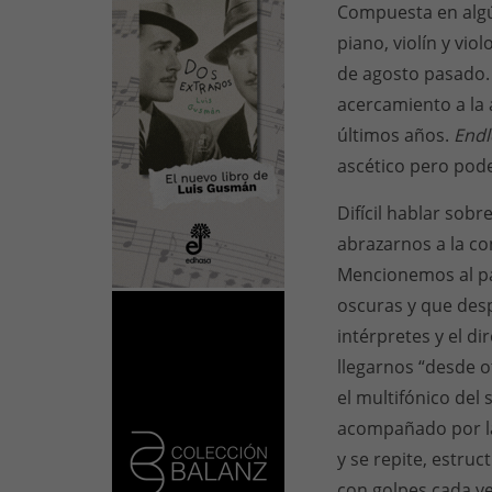
Compuesta en algú
piano, violín y vi
de agosto pasado.
acercamiento a la
últimos años.
Endl
ascético pero pod
Difícil hablar sobr
abrazarnos a la c
Mencionemos al pa
oscuras y que des
intérpretes y el di
llegarnos “desde 
el multifónico del
acompañado por la
y se repite, estru
con golpes cada ve