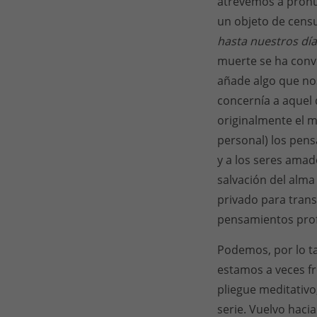
atrevemos a pronu
un objeto de cens
hasta nuestros dí
muerte se ha conve
añade algo que nos
concernía a aquel 
originalmente el 
personal) los pensa
y a los seres amad
salvación del alma
privado para tran
pensamientos prof
Podemos, por lo ta
estamos a veces f
pliegue meditativo
serie. Vuelvo haci