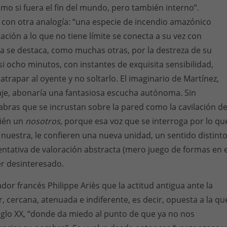
o si fuera el fin del mundo, pero también interno”.
a con otra analogía: “una especie de incendio amazónico
elación a lo que no tiene límite se conecta a su vez con
a se destaca, como muchas otras, por la destreza de su
si ocho minutos, con instantes de exquisita sensibilidad,
atrapar al oyente y no soltarlo. El imaginario de Martínez,
alvaje, abonaría una fantasiosa escucha autónoma. Sin
bras que se incrustan sobre la pared como la cavilación d
bién un
nosotros
, porque esa voz que se interroga por lo qu
a nuestra, le confieren una nueva unidad, un sentido distinto
ntativa de valoración abstracta (mero juego de formas en e
er desinteresado.
ador francés Philippe Ariès que la actitud antigua ante la
r, cercana, atenuada e indiferente, es decir, opuesta a la qu
 siglo XX, “donde da miedo al punto de que ya no nos