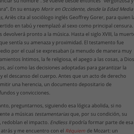
nciar su nombre”. Se vuelve desde entonces “vergonzosa y
ura”. En su ensayo
Morir en Occidente, desde la Edad Media
as
, Ariès cita al sociólogo inglés Geoffrey Gorer, para quien l
rtido en tabú y reemplazó al sexo como principal censura.
 devolverá pronto a la música. Hasta el siglo XVIII, la muert
que sentía su amenaza y proximidad. El testamento fue
medio por el cual se expresaban (a menudo de manera muy
mientos íntimos, la fe religiosa, el apego a las cosas, a Dio
os, así como las decisiones adoptadas para garantizar la
 y el descanso del cuerpo. Antes que un acto de derecho
smitir una herencia, un documento depositario de
undos y convicciones.
nto, preguntarnos, siguiendo esa lógica abolida, si no
rente a músicas
testamentarias
que, por su condición, su
, redoblan el impacto.
Endless II
podría formar parte de esa
a atrás y me encuentro con el
Réquiem
de Mozart: un