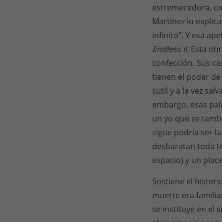
estremecedora, com
Martínez lo explic
infinito”. Y esa ap
Endless II.
Esta obr
confección. Sus ca
tienen el poder de 
sutil y a la vez s
embargo, esas pala
un yo que es tam
sigue podría ser l
desbaratan toda te
espacio) y un plac
Sostiene el histori
muerte era familia
se instituye en el