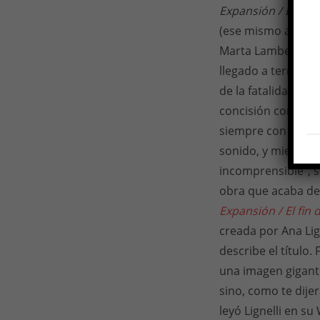
Expansión / El fin
(ese mismo año di
Marta Lambertini, 
llegado a terminar
de la fatalidad). A
concisión con
Endl
siempre con los oj
sonido, y mientras
incomprensible”, s
obra que acaba de
Expansión / El fin
creada por Ana Lig
describe el título
una imagen gigante
sino, como te dije
leyó Lignelli en s