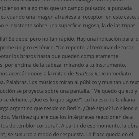
m
(pienso en algo más que un campo pulsado: la punzada
es cuando una imagen atraviesa al receptor, en este caso, 
 e insistente sobre una superficie rugosa, la de las tripas.
llá? Se debe, pero no tan rápido. Hay una indicación para lo
prime un giro escénico. “De repente, al terminar de tocar,
ebotar los brazos hasta que queden completamente
os, por encima de la cabeza, mirando a tu instrumento,
amos acercándonos a la mitad de
Endless II.
De inmediato
a. Palabras. Los músicos miran al público y musitan un tex
ucción se proyecta sobre una pantalla. “Me quedo quieto y
o se detiene. ¿Qué es lo que sigue?”. Lo ha escrito Giuliana
rga argentina que reside en Berlín. ¿Qué sigue? Un silencio
dos. Martínez quiere que los intérpretes reaccionen de a
os de temblor corporal”. A partir de ese momento, la obra
fin”, se susurra a modo de respuesta. La frase queda en el