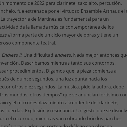
n momento de 2022 para clarinete, saxo alto, percusión,
olonchelo, fue estrenada por el virtuoso Ensamble Arthaus el 
 La trayectoria de Martínez es fundamental para un
 actividad de la llamada música contemporánea de los
ess II
forma parte de un ciclo mayor de obras y tiene un
eroso componente teatral.
e
Endless II
. Una dificultad
endless
. Nada mejor entonces qu
onvención. Describamos mientras tanto sus contornos.
sar procedimientos. Digamos que la pieza comienza a
pués de quince segundos, una luz apunta hacia los
rector otros diez segundos. La música, pide la autora, debe
otros mundos, otros tiempos” que se anuncian fortísimo co
 saxo y el microdesplazamiento ascendente del clarinete,
s cuerdas. Explosión y resonancia. Un gesto que se disuel
ctura el recorrido, mientras van cobrando brío los parches
z más articulados, en sostenido diálogo con el piano.