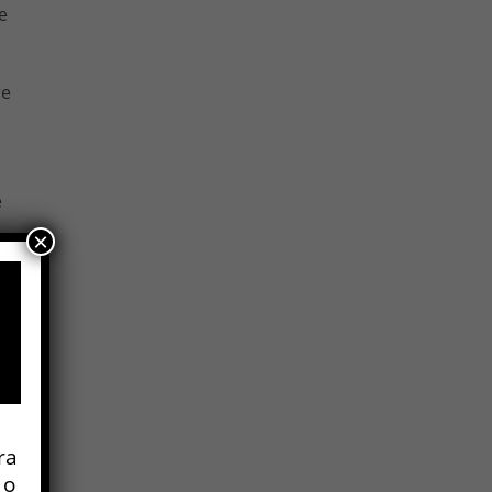
e
re
e
×
a
ra
nó
 o