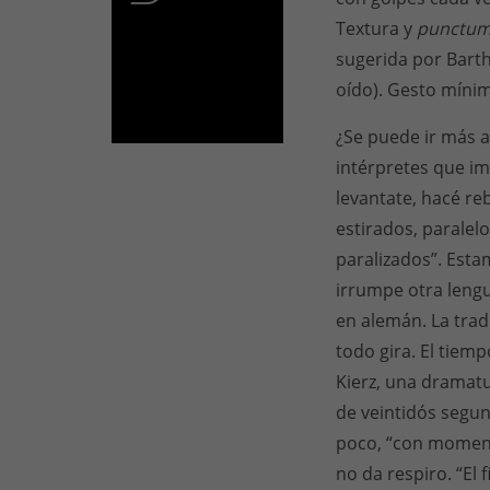
Textura y
punctu
sugerida por Barth
oído). Gesto mínimo
¿Se puede ir más a
intérpretes que im
levantate, hacé r
estirados, paralel
paralizados”. Est
irrumpe otra lengu
en alemán. La trad
todo gira. El tiemp
Kierz, una dramatu
de veintidós segun
poco, “con moment
no da respiro. “El 