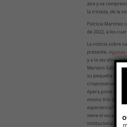
aire y se compren
la tristeza, de la 
Patricia Martínez
de 2022, a los cua
La noticia sobre s
presente,
algunas 
y a la vez elocuen
Mariano Saba, es l
su pequeña hija, 
criopreservación: 
ópera pone en esc
mismo frío desde l
experiencia? ¿Salí 
viene el escalofrío?
O
institucional. En 
m